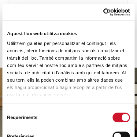
VER MÁS
Aquest lloc web utilitza cookies
Utilitzem galetes per personalitzar el contingut i els
anuncis, oferir funcions de mitjans socials i analitzar el
trànsit del lloc. També compartim la informació sobre
com feu servir el nostre lloc amb els partners de mitjans
socials, de publicitat i d'anàlisis amb qui col·laborem. Al
seu torn, ells la poden combinar amb altres dades que
els hàgiu proporcionat o hagin recopilat a partir de l'ús
que heu fet dels seus serveis.
Ayúdanos
a ayudar
Selecció
Requeriments
de
consentiment
Preferències