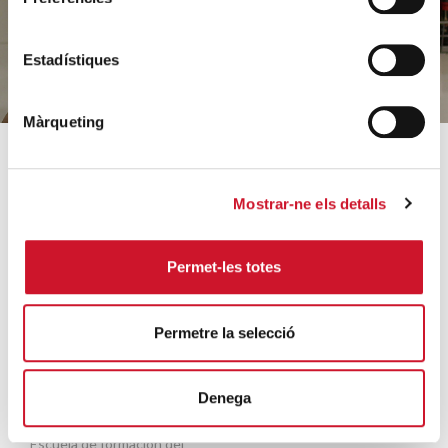
HAZ UN DONATIVO
Estadístiques
Màrqueting
SOBRE CÁRITAS
CÓMO AYUDAMOS
Mostrar-ne els detalls
¿Quiénes somos?
Conoce nuestros proyectos
Equipo
Acogida y acompañamiento
Permet-les totes
Orientaciones estratégicas
Familias e infancia
Datos relevantes 2025
Sin hogar y vivienda
Permetre la selecció
Archivo histórico
Formación e inserción laboral
Entidades colaboradoras
Ayuda a necesidades
Denega
básicas
Trabaja con nosotros
Migración y refugio
Escuela de formación del