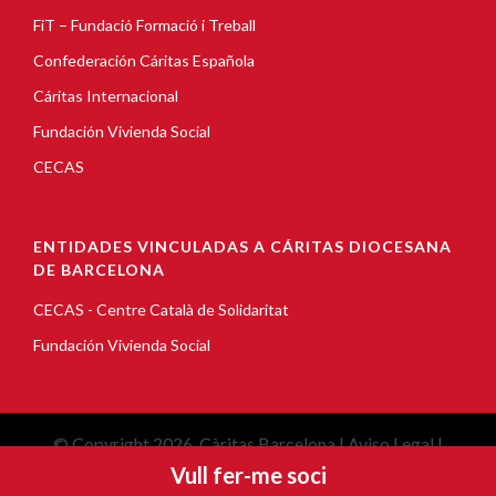
FiT – Fundació Formació i Treball
Confederación Cáritas Española
Cáritas Internacional
Fundación Vivienda Social
CECAS
ENTIDADES VINCULADAS A CÁRITAS DIOCESANA
DE BARCELONA
CECAS - Centre Català de Solidaritat
Fundación Vivienda Social
© Copyright 2026, Càritas Barcelona |
Aviso Legal
|
Política de Cookies
|
Política de privacidad
Vull fer-me soci