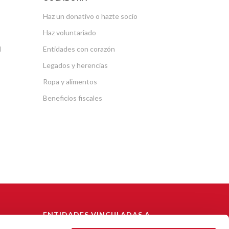
Haz un donativo o hazte socio
Haz voluntariado
l
Entidades con corazón
Legados y herencias
Ropa y alimentos
Beneficios fiscales
ENTIDADES VINCULADAS A
CÁRITAS DIOCESANA DE