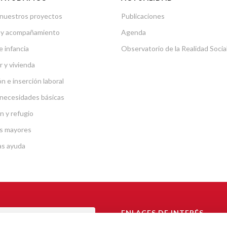
nuestros proyectos
Publicaciones
 y acompañamiento
Agenda
e infancia
Observatorio de la Realidad Socia
r y vivienda
n e inserción laboral
necesidades básicas
n y refugio
s mayores
as ayuda
ENLACES DE INTERÉS
TAL DE TRANSPARENCIA