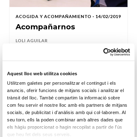
ACOGIDA Y ACOMPAÑAMIENTO
· 14/02/2019
Acompañarnos
LOLI AGUILAR
Vuelvo a casa con el corazón y la cabeza llena de
nombres y problemas, personas que he conocido
por primera ve...
Aquest lloc web utilitza cookies
SIGUE LEYENDO
Utilitzem galetes per personalitzar el contingut i els
anuncis, oferir funcions de mitjans socials i analitzar el
trànsit del lloc. També compartim la informació sobre
com feu servir el nostre lloc amb els partners de mitjans
socials, de publicitat i d'anàlisis amb qui col·laborem. Al
seu torn, ells la poden combinar amb altres dades que
els hàgiu proporcionat o hagin recopilat a partir de l'ús
que heu fet dels seus serveis.