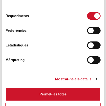
Selecció
Requeriments
OPINIÓN
de
consentiment
Sentirse querida
Preferències
Estadístiques
Màrqueting
Mostrar-ne els detalls
VER MÁS
Permet-les totes