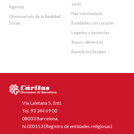
socio
Agenda
Haz voluntariado
Observatorio de la Realidad
Social
Entidades con corazón
Legados y herencias
Ropa y alimentos
Beneficios fiscales
Via Laietana 5, Entl.
Tel.
93 344 69 00
08003 Barcelona.
N.000153 (Registro de entidades religiosas)