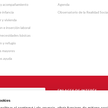
 y acompañamiento
Agenda
e infancia
Observatorio de la Realidad Socia
r y vivienda
n e inserción laboral
necesidades básicas
n y refugio
s mayores
as ayuda
ENLACES DE INTERÉS
TAL DE TRANSPARENCIA
Arzobispado de Barcelona
cookies
Càritas Catalunya
alitzar el contingut i els anuncis, oferir funcions de mitjans socia