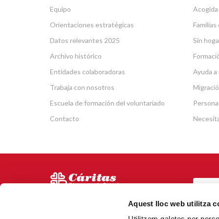
Equipo
Acogida
Orientaciones estratégicas
Familias 
Datos relevantes 2025
Sin hoga
Archivo histórico
Formació
Entidades colaboradoras
Ayuda a 
Trabaja con nosotros
Migració
Escuela de formación del voluntariado
Persona
Contacto
Necesit
POR
Via Laietana 5, Entl.
Aquest lloc web utilitza 
Tel.
93 344 69 00
Utilitzem galetes per person