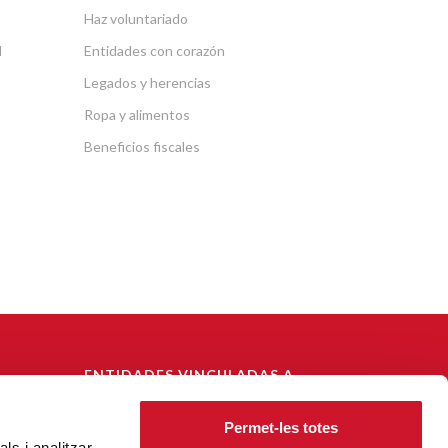
Haz voluntariado
l
Entidades con corazón
Legados y herencias
Ropa y alimentos
Beneficios fiscales
ENTIDADES VINCULADAS A
CÁRITAS DIOCESANA DE
BARCELONA
Permet-les totes
ls i analitzar