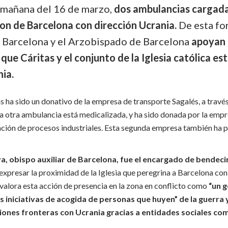
a mañana del 16 de marzo,
dos ambulancias cargada
on de Barcelona con dirección Ucrania.
De esta fo
 Barcelona y el Arzobispado de Barcelona
apoyan 
que Cáritas y el conjunto de la Iglesia católica es
ia.
 ha sido un donativo de la empresa de transporte Sagalés, a través
 La otra ambulancia está medicalizada, y ha sido donada por la em
ación de procesos industriales. Esta segunda empresa también ha p
a, obispo auxiliar de Barcelona, ​​fue el encargado de bendeci
expresar la proximidad de la Iglesia que peregrina a Barcelona co
 valora esta acción de presencia en la zona en conflicto como
“un g
 iniciativas de acogida de personas que huyen” de la guerra 
iones fronteras con Ucrania gracias a entidades sociales com