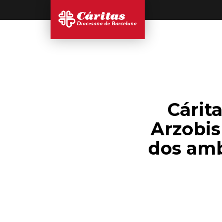
Cárit
Arzobis
dos amb