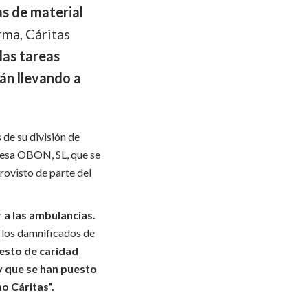
s de material
rma, Cáritas
las tareas
tán llevando a
 de su división de
presa OBON, SL, que se
rovisto de parte del
r a las ambulancias.
n los damnificados de
esto de caridad
y que se han puesto
o Cáritas”.