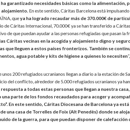
e ha garantizado necesidades básicas como la alimentación, 
 alojamiento.
En este sentido, Cáritas Barcelona está impulsand
ÏNA, que
ya ha logrado recaudar más de 370.000€ de partic
io de Cáritas Internacional, 70.000€ ya se han transferido a Cárita
ivo de que puedan ayudar a las personas refugiadas que pasan la fr
as Cáritas vecinas en la acogida y alojamiento digno y segur
s que lleguen a estos países fronterizos. También se contin
ntos, agua potable y kits de higiene a quienes lo necesiten
”
unos 200 refugiados ucranianos llegan a diario a la estación de Sa
nicio del conflicto, alrededor de 5.000 refugiados ucranianos ya ha
r
respuesta a todas estas personas que llegan a nuestra casa,
una parte de los fondos recaudados para acoger y acompañ
cto”. En este sentido, Cáritas Diocesana de Barcelona ya está
 de una casa de Torrelles de Foix (Alt Penedès) donde se aloj
huido de la guerra, para que puedan disponer de calefacción