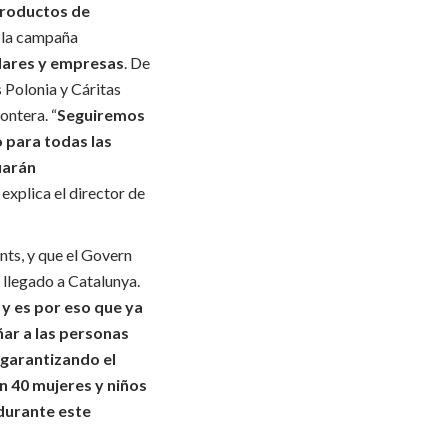
productos de
o la campaña
ulares y empresas
. De
s Polonia y Cáritas
ontera. “
Seguiremos
o para todas las
uarán
, explica el director de
nts, y que el Govern
n llegado a Catalunya.
 y es por eso que ya
ar a las personas
 garantizando el
an 40 mujeres y niños
 durante este