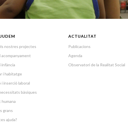
JUDEM
ACTUALITAT
ls nostres projectes
Publicacions
a i acompanyament
Agenda
i infància
Observatori de la Realitat Social
r i habitatge
i inserció laboral
necessitats bàsiques
at humana
s grans
es ajuda?