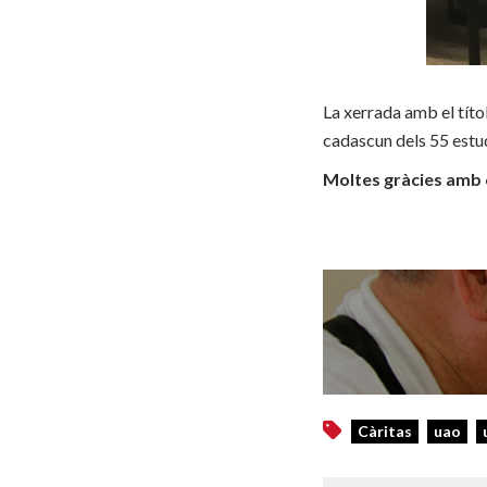
La xerrada amb el títo
cadascun dels 55 estud
Moltes gràcies amb 
Càritas
uao