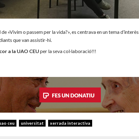
l de «Vivim o passem per la vida?», es centrava en un tema d’interès
iants que van assistir-hi.
cor a la UAO CEU
per la seva col·laboració!!!
uao ceu
universitat
xerrada interactiva