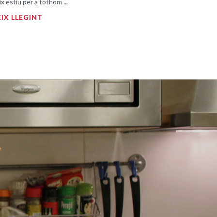
ix estiu per a tothom ...
IX LLEGINT