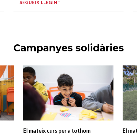
SEGUEIX LLEGINT
Campanyes solidàries
El mateix curs per a tothom
El ma