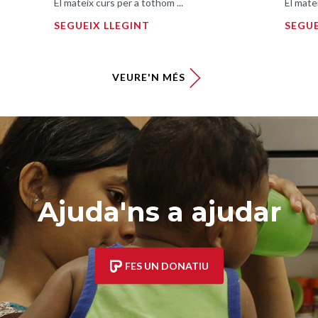
El mateix curs per a tothom ...
El mate
SEGUEIX LLEGINT
SEGUE
VEURE'N MÉS
Ajuda'ns a ajudar
FES UN DONATIU