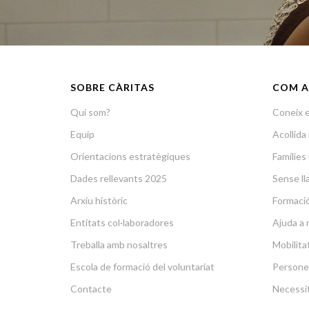
SOBRE CÀRITAS
COM A
Qui som?
Coneix e
Equip
Acollid
Orientacions estratègiques
Famílies 
Dades rellevants 2025
Sense lla
Arxiu històric
Formació 
Entitats col·laboradores
Ajuda a 
Treballa amb nosaltres
Mobilit
Escola de formació del voluntariat
Persone
Contacte
Necessit