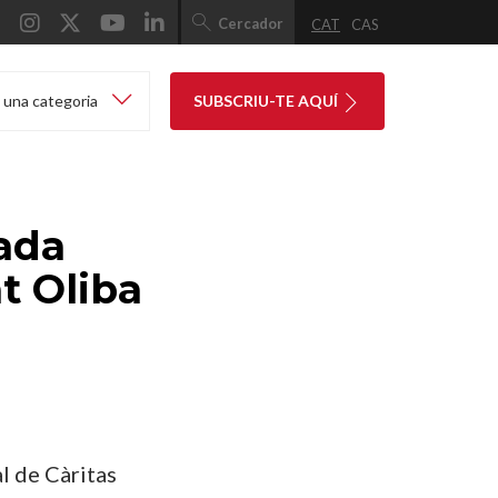
Cercador
CAT
CAS
 una categoria
SUBSCRIU-TE AQUÍ
ada
at Oliba
l de Càritas