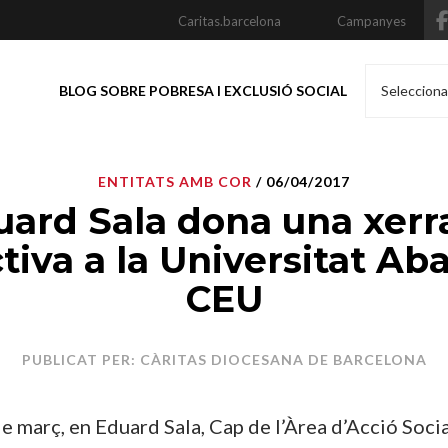
Caritas.barcelona
Campanyes
BLOG SOBRE POBRESA I EXCLUSIÓ SOCIAL
Selecciona
ENTITATS AMB COR
/ 06/04/2017
uard Sala dona una xerr
tiva a la Universitat Ab
CEU
PUBLICAT PER: CÀRITAS DIOCESANA DE BARCELONA
de març, en Eduard Sala, Cap de l’Àrea d’Acció Socia