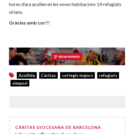
hores d’ara acullen en les seves habitacions 14 refugiats
sirians.
Gràcies amb cor
!!!
Acollida
Càritas
col·legis majors
refugiats
simposi
CÀRITAS DIOCESANA DE BARCELONA