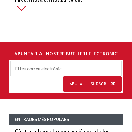
infocaritas@caritas.barcelona
APUNTA'T AL NOSTRE BUTLLETÍ ELECTRÒNIC
Correu-
E
*
M'HI VULL SUBSCRIURE
ENTRADES MÉS POPULARS
Càritas adequa la seva acció social a les