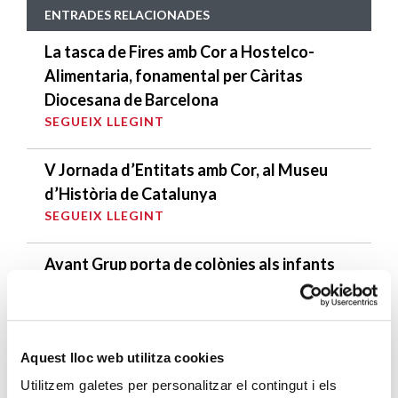
ENTRADES RELACIONADES
La tasca de Fires amb Cor a Hostelco-
Alimentaria, fonamental per Càritas
Diocesana de Barcelona
SEGUEIX LLEGINT
V Jornada d’Entitats amb Cor, al Museu
d’Història de Catalunya
SEGUEIX LLEGINT
Avant Grup porta de colònies als infants
del Centre Obert de Torre Baró
SEGUEIX LLEGINT
Un Nadal amb esperit jove
Aquest lloc web utilitza cookies
SEGUEIX LLEGINT
Utilitzem galetes per personalitzar el contingut i els