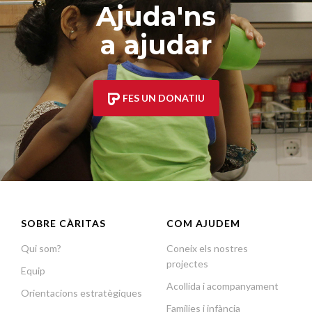
Ajuda'ns
a ajudar
FES UN DONATIU
SOBRE CÀRITAS
COM AJUDEM
Qui som?
Coneix els nostres
projectes
Equip
Acollida i acompanyament
Orientacions estratègiques
Famílies i infància