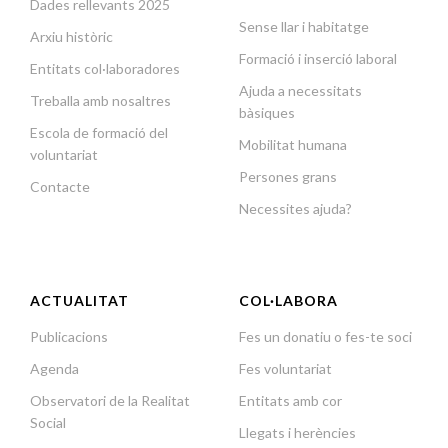
Dades rellevants 2025
Sense llar i habitatge
Arxiu històric
Formació i inserció laboral
Entitats col·laboradores
Ajuda a necessitats
Treballa amb nosaltres
bàsiques
Escola de formació del
Mobilitat humana
voluntariat
Persones grans
Contacte
Necessites ajuda?
ACTUALITAT
COL·LABORA
Publicacions
Fes un donatiu o fes-te soci
Agenda
Fes voluntariat
Observatori de la Realitat
Entitats amb cor
Social
Llegats i herències