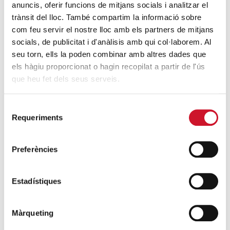
anuncis, oferir funcions de mitjans socials i analitzar el
trànsit del lloc. També compartim la informació sobre
DARRERES ENTRADES
com feu servir el nostre lloc amb els partners de mitjans
socials, de publicitat i d'anàlisis amb qui col·laborem. Al
Càritas expressa la seva preocupació per
seu torn, ells la poden combinar amb altres dades que
la situació a Ceuta i fa una crida a la
els hàgiu proporcionat o hagin recopilat a partir de l'ús
protecció de la dignitat humana
que heu fet dels seus serveis.
SEGUEIX LLEGINT
Selecció
Càritas Barcelona acompanya més de
Requeriments
de
4.100 persones en el dispositiu
consentiment
extraordinari de regularització
Preferències
SEGUEIX LLEGINT
Estadístiques
La campana que canvia vides
SEGUEIX LLEGINT
Màrqueting
El voluntariat, una oportunitat per fer