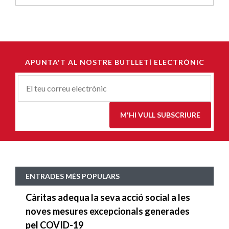
APUNTA'T AL NOSTRE BUTLLETÍ ELECTRÒNIC
Correu-
E
*
M'HI VULL SUBSCRIURE
ENTRADES MÉS POPULARS
Càritas adequa la seva acció social a les
noves mesures excepcionals generades
pel COVID-19