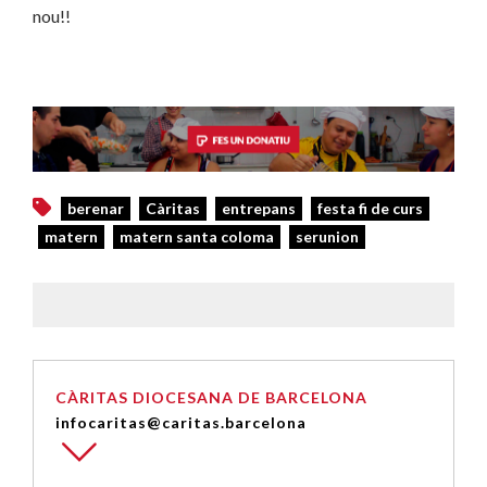
nou!!
berenar
Càritas
entrepans
festa fi de curs
matern
matern santa coloma
serunion
CÀRITAS DIOCESANA DE BARCELONA
infocaritas@caritas.barcelona