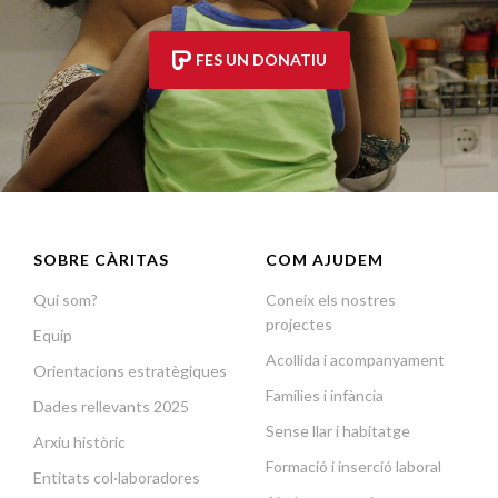
FES UN DONATIU
SOBRE CÀRITAS
COM AJUDEM
Qui som?
Coneix els nostres
projectes
Equip
Acollida i acompanyament
Orientacions estratègiques
Famílies i infància
Dades rellevants 2025
Sense llar i habitatge
Arxiu històric
Formació i inserció laboral
Entitats col·laboradores