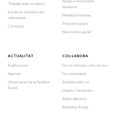
Ajuda a necessitats
Treballa amb nosaltres
bàsiques
Escola de formació del
Mobilitat humana
voluntariat
Persones grans
Contacte
Necessites ajuda?
ACTUALITAT
COL·LABORA
Publicacions
Fes un donatiu o fes-te soci
Agenda
Fes voluntariat
Observatori de la Realitat
Entitats amb cor
Social
Llegats i herències
Roba i aliments
Beneficis fiscals