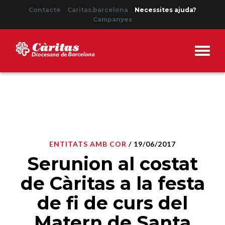
Contacte
Caritas.barcelona
Necessites ajuda?
Campanyes
ENTITATS AMB COR
/ 19/06/2017
Serunion al costat
de Càritas a la festa
de fi de curs del
Matern de Santa