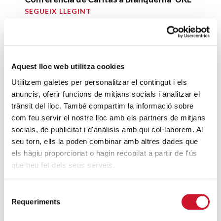
SEGUEIX LLEGINT
Hotel Principal, mobles solidaris per al
projecte Paidós
SEGUEIX LLEGINT
Aquest lloc web utilitza cookies
Utilitzem galetes per personalitzar el contingut i els
La Fundació Albert, compromís amb
anuncis, oferir funcions de mitjans socials i analitzar el
Càritas
trànsit del lloc. També compartim la informació sobre
SEGUEIX LLEGINT
com feu servir el nostre lloc amb els partners de mitjans
socials, de publicitat i d'anàlisis amb qui col·laborem. Al
La Fundació Corachan crea el projecte
seu torn, ells la poden combinar amb altres dades que
els hàgiu proporcionat o hagin recopilat a partir de l'ús
“Accions que curen”
que heu fet dels seus serveis.
SEGUEIX LLEGINT
Selecció
Requeriments
DARRERES ENTRADES
de
consentiment