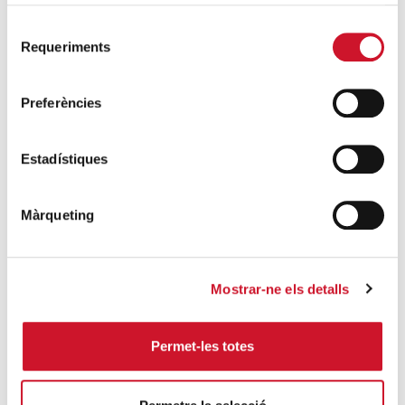
La campana que canvia vides
SEGUEIX LLEGINT
Selecció
Requeriments
de
consentiment
El voluntariat, una oportunitat per fer
créixer el Maresme
Preferències
SEGUEIX LLEGINT
Estadístiques
Màrqueting
Campanyes solidàries
Mostrar-ne els detalls
Permet-les totes