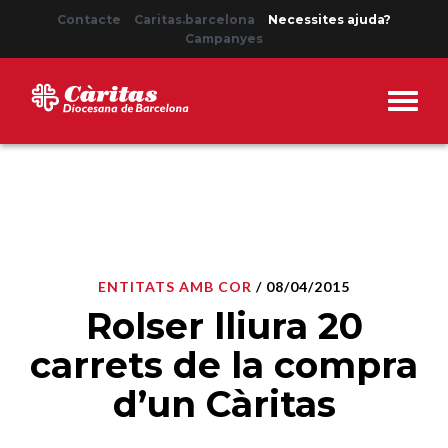
Contacte
Caritas.barcelona
Necessites ajuda?
Campanyes
ENTITATS AMB COR
/ 08/04/2015
Rolser lliura 20
carrets de la compra
d’un Càritas