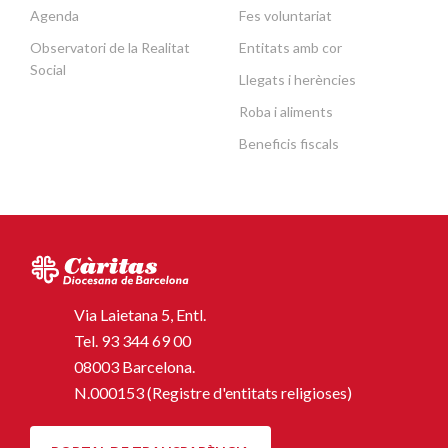
Agenda
Fes voluntariat
Observatori de la Realitat
Entitats amb cor
Social
Llegats i herències
Roba i aliments
Beneficis fiscals
Via Laietana 5, Entl.
Tel.
93 344 69 00
08003 Barcelona.
N.000153 (Registre d'entitats religioses)