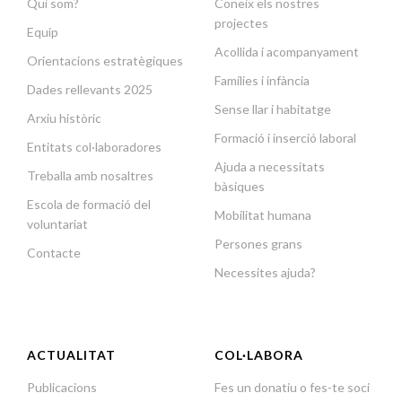
Qui som?
Coneix els nostres
projectes
Equip
Acollida i acompanyament
Orientacions estratègiques
Famílies i infància
Dades rellevants 2025
Sense llar i habitatge
Arxiu històric
Formació i inserció laboral
Entitats col·laboradores
Ajuda a necessitats
Treballa amb nosaltres
bàsiques
Escola de formació del
Mobilitat humana
voluntariat
Persones grans
Contacte
Necessites ajuda?
ACTUALITAT
COL·LABORA
Publicacions
Fes un donatiu o fes-te soci