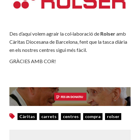
Des d’aquí volem agrair la col·laboració de
Rolser
amb
Càritas Diocesana de Barcelona, fent que la tasca diària
en els nostres centres sigui més fàcil.
GRÀCIES AMB COR!
Càritas
carrets
centres
compra
rolser