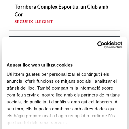
Torribera Complex Esportiu, un Club amb
Cor
SEGUEIX LLEGINT
DARRERES ENTRADES
Càritas expressa la seva preocupació per
la situació a Ceuta i fa una crida a la
Aquest lloc web utilitza cookies
protecció de la dignitat humana
Utilitzem galetes per personalitzar el contingut i els
SEGUEIX LLEGINT
anuncis, oferir funcions de mitjans socials i analitzar el
trànsit del lloc. També compartim la informació sobre
Càritas Barcelona acompanya més de
com feu servir el nostre lloc amb els partners de mitjans
4.100 persones en el dispositiu
socials, de publicitat i d'anàlisis amb qui col·laborem. Al
extraordinari de regularització
seu torn, ells la poden combinar amb altres dades que
SEGUEIX LLEGINT
els hàgiu proporcionat o hagin recopilat a partir de l'ús
que heu fet dels seus serveis.