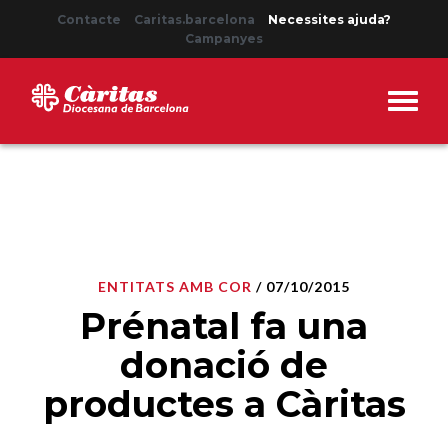
Contacte
Caritas.barcelona
Necessites ajuda?
Campanyes
ENTITATS AMB COR
/ 07/10/2015
Prénatal fa una
donació de
productes a Càritas