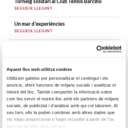
Torneig solidari al Club Tennis Barcino
SEGUEIX LLEGINT
Un mar d’experiències
SEGUEIX LLEGINT
DARRERES ENTRADES
Càritas expressa la seva preocupació per
Aquest lloc web utilitza cookies
la situació a Ceuta i fa una crida a la
protecció de la dignitat humana
Utilitzem galetes per personalitzar el contingut i els
SEGUEIX LLEGINT
anuncis, oferir funcions de mitjans socials i analitzar el
trànsit del lloc. També compartim la informació sobre
com feu servir el nostre lloc amb els partners de mitjans
Càritas Barcelona acompanya més de
socials, de publicitat i d'anàlisis amb qui col·laborem. Al
4.100 persones en el dispositiu
seu torn, ells la poden combinar amb altres dades que
extraordinari de regularització
els hàgiu proporcionat o hagin recopilat a partir de l'ús
SEGUEIX LLEGINT
que heu fet dels seus serveis.