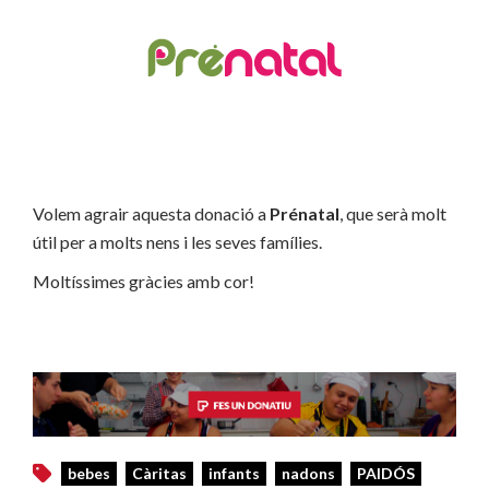
Volem agrair aquesta donació a
Prénatal
, que serà molt
útil per a molts nens i les seves famílies.
Moltíssimes gràcies amb cor!
bebes
Càritas
infants
nadons
PAIDÓS