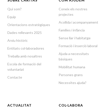
SOBRE CÀRITAS
COM AJUDEM
Qui som?
Coneix els nostres
projectes
Equip
Acollida i acompanyament
Orientacions estratègiques
Famílies i infància
Dades rellevants 2025
Sense llar i habitatge
Arxiu històric
Formació i inserció laboral
Entitats col·laboradores
Ajuda a necessitats
Treballa amb nosaltres
bàsiques
Escola de formació del
Mobilitat humana
voluntariat
Persones grans
Contacte
Necessites ajuda?
ACTUALITAT
COL·LABORA