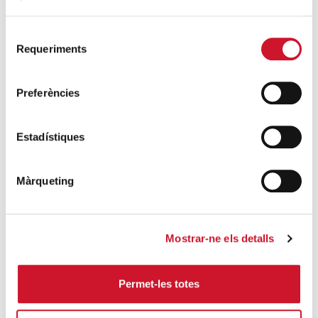
La campana que canvia vides
Selecció
SEGUEIX LLEGINT
Requeriments
de
consentiment
El voluntariat, una oportunitat per fer
Preferències
créixer el Maresme
SEGUEIX LLEGINT
Estadístiques
Màrqueting
Campanyes solidàries
Mostrar-ne els detalls
Permet-les totes