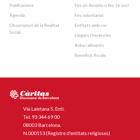
Publicacions
Fes un donatiu o fes-te soci
Agenda
Fes voluntariat
Observatori de la Realitat
Entitats amb cor
Social
Llegats i herències
Roba i aliments
Beneficis fiscals
Via Laietana 5, Entl.
Tel.
93 344 69 00
08003 Barcelona.
N.000153 (Registre d'entitats religioses)