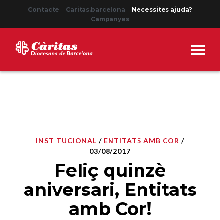
Contacte
Caritas.barcelona
Necessites ajuda?
Campanyes
INSTITUCIONAL
/
ENTITATS AMB COR
/
03/08/2017
Feliç quinzè
aniversari, Entitats
amb Cor!