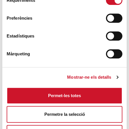
Requeriments
de
Càritas adequa la seva acció social a les
consentiment
noves mesures excepcionals generades
Preferències
pel COVID-19
SEGUEIX LLEGINT
Estadístiques
Descarrega’t el manual de la corona
d’Advent
Màrqueting
SEGUEIX LLEGINT
Descarrega’t el «Qui és qui?, en el portal de
Mostrar-ne els detalls
Betlem»
SEGUEIX LLEGINT
Permet-les totes
4 maneres d’ajudar durant el confinament
del COVID-19
Permetre la selecció
SEGUEIX LLEGINT