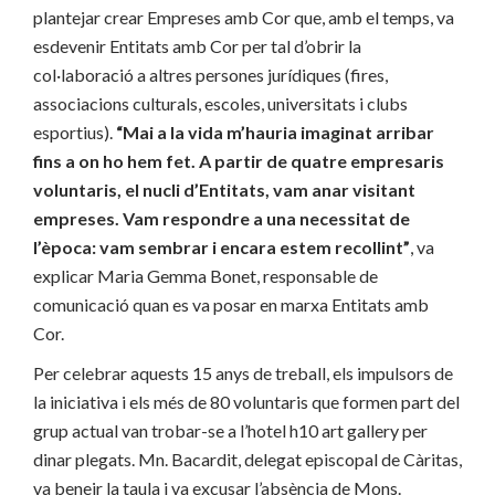
plantejar crear Empreses amb Cor que, amb el temps, va
esdevenir Entitats amb Cor per tal d’obrir la
col·laboració a altres persones jurídiques (fires,
associacions culturals, escoles, universitats i clubs
esportius).
“Mai a la vida m’hauria imaginat arribar
fins a on ho hem fet. A partir de quatre empresaris
voluntaris, el nucli d’Entitats, vam anar visitant
empreses. Vam respondre a una necessitat de
l’època: vam sembrar i encara estem recollint”
, va
explicar Maria Gemma Bonet, responsable de
comunicació quan es va posar en marxa Entitats amb
Cor.
Per celebrar aquests 15 anys de treball, els impulsors de
la iniciativa i els més de 80 voluntaris que formen part del
grup actual van trobar-se a l’hotel h10 art gallery per
dinar plegats. Mn. Bacardit, delegat episcopal de Càritas,
va beneir la taula i va excusar l’absència de Mons.