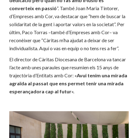
dedicació però quan ho fas amb il·lusió es
converteix en passió
”. També Joan Maria Tintorer,
d’Empreses amb Cor, va destacar que “hem de buscar la
solidaritat de la gent i aportar valors en la societat”. Per
últim, Paco Torras –també d’Empreses amb Cor– va
reconèixer que “Càritas m’ha ajudat a deixar de ser
individualista. Aquí o vas en equip o no tens res a fer”.
El director de Càritas Diocesana de Barcelona va tancar
l’acte amb unes paraules que resumien els 15 anys de
trajectòria d’Entitats amb Cor: «
Avui tenim una mirada
agraïda al passat que ens permet tenir una mirada
esperançadora cap al futur
«.