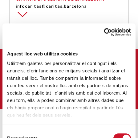
infocaritas@caritas.barcelona
Aquest lloc web utilitza cookies
APUNTA'T AL NOSTRE BUTLLETÍ ELECTRÒNIC
Utilitzem galetes per personalitzar el contingut i els
anuncis, oferir funcions de mitjans socials i analitzar el
Correu-
trànsit del lloc. També compartim la informació sobre
E
*
com feu servir el nostre lloc amb els partners de mitjans
socials, de publicitat i d'anàlisis amb qui col·laborem. Al
M'HI VULL SUBSCRIURE
seu torn, ells la poden combinar amb altres dades que
els hàgiu proporcionat o hagin recopilat a partir de l'ús
que heu fet dels seus serveis.
ENTRADES MÉS POPULARS
Selecció