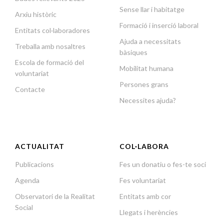
Sense llar i habitatge
Arxiu històric
Formació i inserció laboral
Entitats col·laboradores
Ajuda a necessitats
Treballa amb nosaltres
bàsiques
Escola de formació del
Mobilitat humana
voluntariat
Persones grans
Contacte
Necessites ajuda?
ACTUALITAT
COL·LABORA
Publicacions
Fes un donatiu o fes-te soci
Agenda
Fes voluntariat
Observatori de la Realitat
Entitats amb cor
Social
Llegats i herències