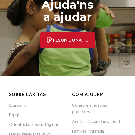
Ajuda'ns
a ajudar
FES UN DONATIU
SOBRE CÀRITAS
COM AJUDEM
Qui som?
Coneix els nostres
projectes
Equip
Acollida i acompanyament
Orientacions estratègiques
Famílies i infància
Dades rellevants 2025