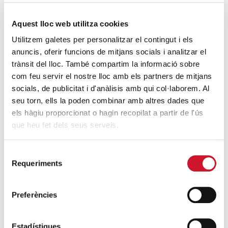
SEGUEIX LLEGINT
Aquest lloc web utilitza cookies
4 maneres d’ajudar durant el confinament
Utilitzem galetes per personalitzar el contingut i els
anuncis, oferir funcions de mitjans socials i analitzar el
del COVID-19
trànsit del lloc. També compartim la informació sobre
SEGUEIX LLEGINT
com feu servir el nostre lloc amb els partners de mitjans
socials, de publicitat i d'anàlisis amb qui col·laborem. Al
seu torn, ells la poden combinar amb altres dades que
ENTRADES RELACIONADES
els hàgiu proporcionat o hagin recopilat a partir de l'ús
Càritas, present a la 38ª Cursa El Corte
que heu fet dels seus serveis.
Inglés
SEGUEIX LLEGINT
Selecció
Requeriments
de
Presentació del VII Informe FOESSA al
consentiment
Col·legi d’Enginyers
Preferències
SEGUEIX LLEGINT
Estadístiques