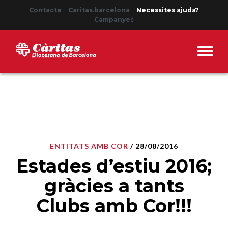
Contacte
Caritas.barcelona
Necessites ajuda?
Campanyes
ENTITATS AMB COR
/ 28/08/2016
Estades d’estiu 2016;
gràcies a tants
Clubs amb Cor!!!