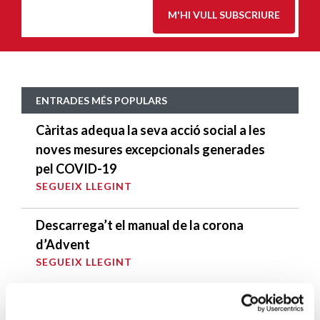
M'HI VULL SUBSCRIURE
ENTRADES MÉS POPULARS
Càritas adequa la seva acció social a les
noves mesures excepcionals generades
pel COVID-19
SEGUEIX LLEGINT
Descarrega’t el manual de la corona
d’Advent
SEGUEIX LLEGINT
Descarrega’t el «Qui és qui?, en el portal de
Betlem»