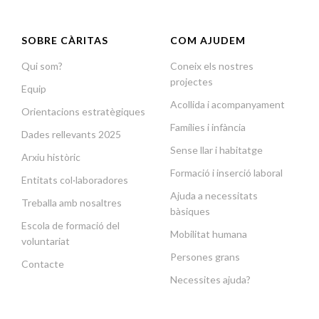
SOBRE CÀRITAS
COM AJUDEM
Qui som?
Coneix els nostres
projectes
Equip
Acollida i acompanyament
Orientacions estratègiques
Famílies i infància
Dades rellevants 2025
Sense llar i habitatge
Arxiu històric
Formació i inserció laboral
Entitats col·laboradores
Ajuda a necessitats
Treballa amb nosaltres
bàsiques
Escola de formació del
Mobilitat humana
voluntariat
Persones grans
Contacte
Necessites ajuda?