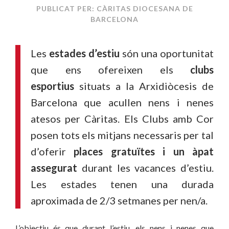
PUBLICAT PER: CÀRITAS DIOCESANA DE
BARCELONA
Les
estades d’estiu
són una oportunitat
que ens ofereixen els
clubs
esportius
situats a la Arxidiòcesis de
Barcelona que acullen nens i nenes
atesos per Càritas. Els Clubs amb Cor
posen tots els mitjans necessaris per tal
d’oferir
places gratuïtes i un àpat
assegurat
durant les vacances d’estiu.
Les estades tenen una durada
aproximada de 2/3 setmanes per nen/a.
L’objectiu és que durant l’estiu, els nens i nenes que