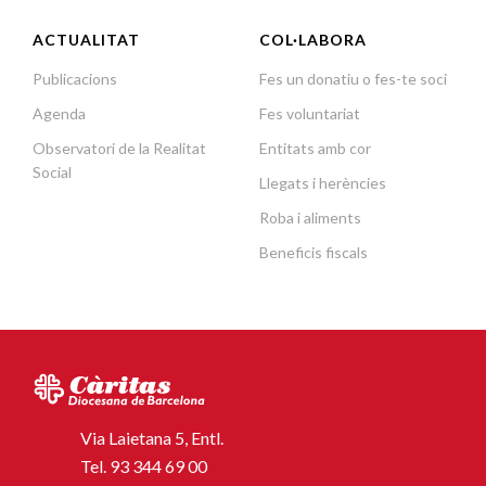
ACTUALITAT
COL·LABORA
Publicacions
Fes un donatiu o fes-te soci
Agenda
Fes voluntariat
Observatori de la Realitat
Entitats amb cor
Social
Llegats i herències
Roba i aliments
Beneficis fiscals
Via Laietana 5, Entl.
Tel.
93 344 69 00