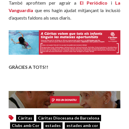
També aprofitem per agrair a
El Periódico
i
La
Vanguardia
que ens hagin ajudat mitjançant la inclusió
d’aquests faldons als seus diaris.
GRÀCIES A TOTS!!
Càritas
Càritas Diocesana de Barcelona
Clubs amb Cor
estades
estades amb cor