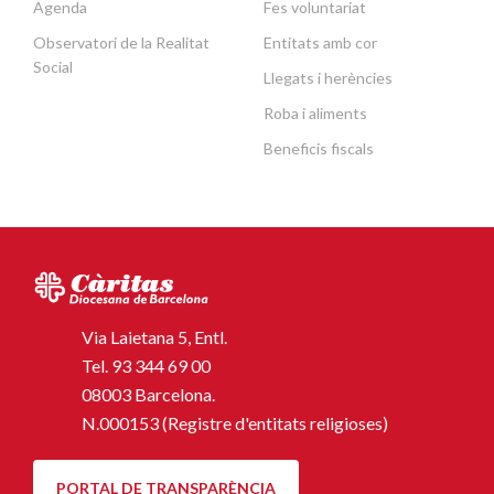
Agenda
Fes voluntariat
Observatori de la Realitat
Entitats amb cor
Social
Llegats i herències
Roba i aliments
Beneficis fiscals
Via Laietana 5, Entl.
Tel.
93 344 69 00
08003 Barcelona.
N.000153 (Registre d'entitats religioses)
PORTAL DE TRANSPARÈNCIA