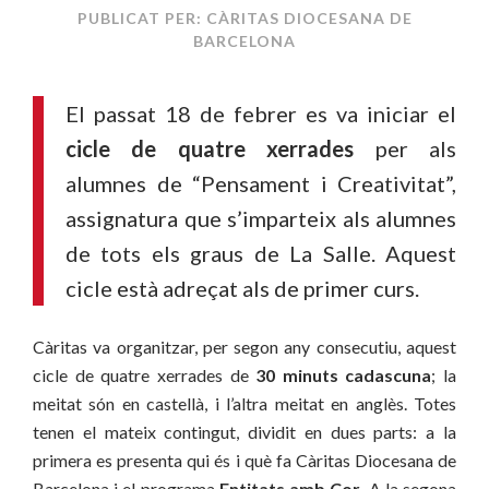
PUBLICAT PER: CÀRITAS DIOCESANA DE
BARCELONA
El passat 18 de febrer es va iniciar el
cicle de quatre xerrades
per als
alumnes de “Pensament i Creativitat”,
assignatura que s’imparteix als alumnes
de tots els graus de La Salle. Aquest
cicle està adreçat als de primer curs.
Càritas va organitzar, per segon any consecutiu, aquest
cicle de quatre xerrades de
30 minuts cadascuna
; la
meitat són en castellà, i l’altra meitat en anglès. Totes
tenen el mateix contingut, dividit en dues parts: a la
primera es presenta qui és i què fa Càritas Diocesana de
Barcelona i el programa
Entitats amb Cor
. A la segona