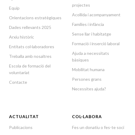
projectes
Equip
Acollida i acompanyament
Orientacions estratègiques
Famílies i infància
Dades rellevants 2025
Sense llar i habitatge
Arxiu històric
Formació i inserció laboral
Entitats col·laboradores
Ajuda a necessitats
Treballa amb nosaltres
bàsiques
Escola de formació del
Mobilitat humana
voluntariat
Persones grans
Contacte
Necessites ajuda?
ACTUALITAT
COL·LABORA
Publicacions
Fes un donatiu o fes-te soci