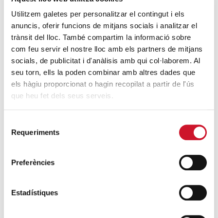
La UAO celebra la III edició del BCN
Utilitzem galetes per personalitzar el contingut i els
Thinking Challenge
anuncis, oferir funcions de mitjans socials i analitzar el
SEGUEIX LLEGINT
trànsit del lloc. També compartim la informació sobre
com feu servir el nostre lloc amb els partners de mitjans
socials, de publicitat i d'anàlisis amb qui col·laborem. Al
DARRERES ENTRADES
seu torn, ells la poden combinar amb altres dades que
els hàgiu proporcionat o hagin recopilat a partir de l'ús
Càritas expressa la seva preocupació per
que heu fet dels seus serveis.
la situació a Ceuta i fa una crida a la
protecció de la dignitat humana
Selecció
SEGUEIX LLEGINT
Requeriments
de
consentiment
Càritas Barcelona acompanya més de
Preferències
4.100 persones en el dispositiu
extraordinari de regularització
SEGUEIX LLEGINT
Estadístiques
La campana que canvia vides