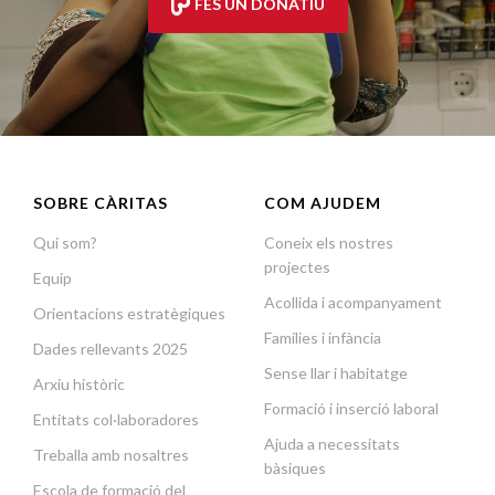
FES UN DONATIU
SOBRE CÀRITAS
COM AJUDEM
Qui som?
Coneix els nostres
projectes
Equip
Acollida i acompanyament
Orientacions estratègiques
Famílies i infància
Dades rellevants 2025
Sense llar i habitatge
Arxiu històric
Formació i inserció laboral
Entitats col·laboradores
Ajuda a necessitats
Treballa amb nosaltres
bàsiques
Escola de formació del