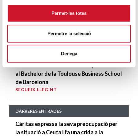
Càritas en la gestió de les seves accions
Permet-les totes
SEGUEIX LLEGINT
Conferència de Salvador Busquets a la
Permetre la selecció
UPF
SEGUEIX LLEGINT
Denega
Taula Rodona de Bones Pràctiques en RSC
al Bachelor de la Toulouse Business School
de Barcelona
SEGUEIX LLEGINT
DARRERES ENTRADES
Càritas expressa la seva preocupació per
la situació a Ceuta i fa una crida a la