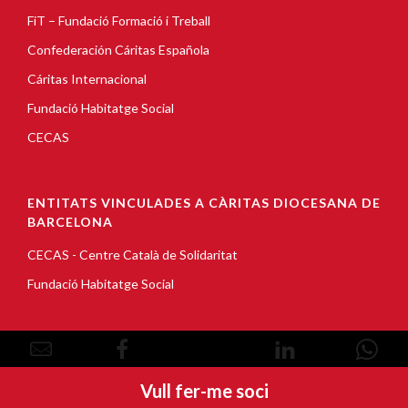
FiT – Fundació Formació i Treball
Confederación Cáritas Española
Cáritas Internacional
Fundació Habitatge Social
CECAS
ENTITATS VINCULADES A CÀRITAS DIOCESANA DE
BARCELONA
CECAS - Centre Català de Solidaritat
Fundació Habitatge Social
© Copyright 2026, Càritas Barcelona |
Avís Legal
|
Política de cookies
|
Política de privacitat
Vull fer-me soci