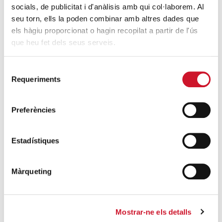
socials, de publicitat i d'anàlisis amb qui col·laborem. Al
SEGUEIX LLEGINT
seu torn, ells la poden combinar amb altres dades que
els hàgiu proporcionat o hagin recopilat a partir de l'ús
Descarrega’t el «Qui és qui?, en el portal de
que heu fet dels seus serveis.
Betlem»
SEGUEIX LLEGINT
Selecció
Requeriments
de
4 maneres d’ajudar durant el confinament
consentiment
del COVID-19
Preferències
SEGUEIX LLEGINT
Estadístiques
ENTRADES RELACIONADES
Coca-Cola, celebrant el Nadal amb el
Màrqueting
Paidós Porta
SEGUEIX LLEGINT
Mostrar-ne els detalls
La consultoria SDG Group col·labora amb