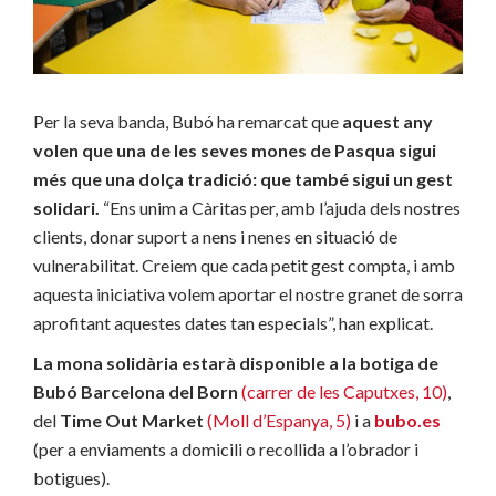
Per la seva banda, Bubó ha remarcat que
aquest any
volen que una de les seves mones de Pasqua sigui
més que una dolça tradició: que també sigui un gest
solidari.
“Ens unim a Càritas per, amb l’ajuda dels nostres
clients, donar suport a nens i nenes en situació de
vulnerabilitat. Creiem que cada petit gest compta, i amb
aquesta iniciativa volem aportar el nostre granet de sorra
aprofitant aquestes dates tan especials”, han explicat.
La mona solidària estarà disponible a la botiga de
Bubó Barcelona del Born
(carrer de les Caputxes, 10)
,
del
Time Out Market
(Moll d’Espanya, 5)
i a
bubo.es
(per a enviaments a domicili o recollida a l’obrador i
botigues).