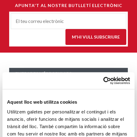
APUNTA'T AL NOSTRE BUTLLETÍ ELECTRÒNIC
Correu-
E
*
M'HI VULL SUBSCRIURE
ENTRADES MÉS POPULARS
Càritas adequa la seva acció social a les
noves mesures excepcionals generades
pel COVID-19
Aquest lloc web utilitza cookies
SEGUEIX LLEGINT
Utilitzem galetes per personalitzar el contingut i els
anuncis, oferir funcions de mitjans socials i analitzar el
Descarrega’t el manual de la corona
trànsit del lloc. També compartim la informació sobre
com feu servir el nostre lloc amb els partners de mitjans
d’Advent