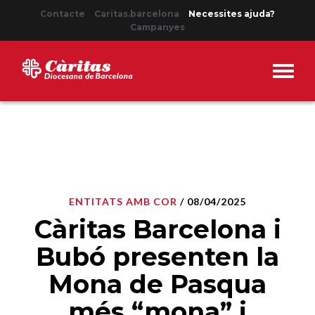
Contacte
Caritas.barcelona
Necessites ajuda?
Campanyes
ENTITATS AMB COR
/ 08/04/2025
Càritas Barcelona i
Bubó presenten la
Mona de Pasqua
més “mona” i