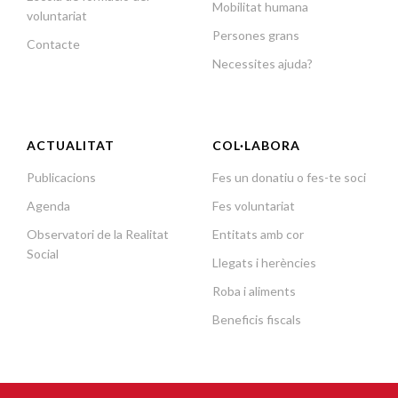
Mobilitat humana
voluntariat
Persones grans
Contacte
Necessites ajuda?
ACTUALITAT
COL·LABORA
Publicacions
Fes un donatiu o fes-te soci
Agenda
Fes voluntariat
Observatori de la Realitat
Entitats amb cor
Social
Llegats i herències
Roba i aliments
Beneficis fiscals