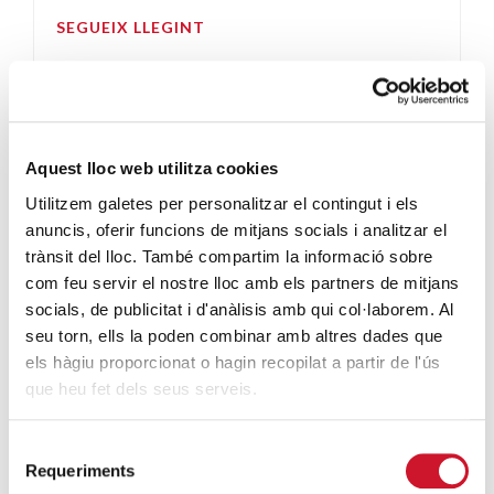
SEGUEIX LLEGINT
Aquest lloc web utilitza cookies
Utilitzem galetes per personalitzar el contingut i els
anuncis, oferir funcions de mitjans socials i analitzar el
trànsit del lloc. També compartim la informació sobre
com feu servir el nostre lloc amb els partners de mitjans
ENTITATS AMB COR
· 27/02/2015
socials, de publicitat i d'anàlisis amb qui col·laborem. Al
seu torn, ells la poden combinar amb altres dades que
Conferència de Salvador
els hàgiu proporcionat o hagin recopilat a partir de l'ús
Busquets a la UPF
que heu fet dels seus serveis.
CÀRITAS DIOCESANA DE BARCELONA
Selecció
Amb l’objectiu de conscienciar als alumnes de
Requeriments
de
periodisme de la realitat social que s’està vivint