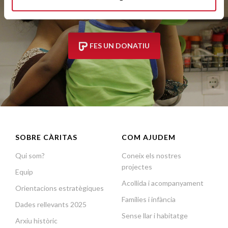
a ajudar
FES UN DONATIU
SOBRE CÀRITAS
COM AJUDEM
Qui som?
Coneix els nostres
projectes
Equip
Acollida i acompanyament
Orientacions estratègiques
Famílies i infància
Dades rellevants 2025
Sense llar i habitatge
Arxiu històric