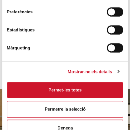
consentiment
actualment, e...
Preferències
SEGUEIX LLEGINT
Estadístiques
VEURE'N MÉS
Màrqueting
Mostrar-ne els detalls
Permet-les totes
Permetre la selecció
Ajuda'ns
Denega