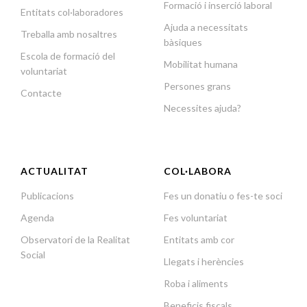
Formació i inserció laboral
Entitats col·laboradores
Ajuda a necessitats
Treballa amb nosaltres
bàsiques
Escola de formació del
Mobilitat humana
voluntariat
Persones grans
Contacte
Necessites ajuda?
ACTUALITAT
COL·LABORA
Publicacions
Fes un donatiu o fes-te soci
Agenda
Fes voluntariat
Observatori de la Realitat
Entitats amb cor
Social
Llegats i herències
Roba i aliments
Beneficis fiscals