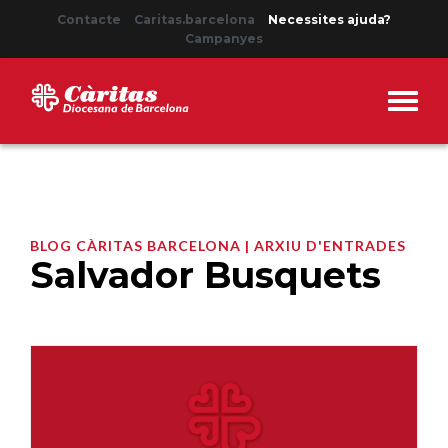
Contacte
Caritas.barcelona
Necessites ajuda?
Campanyes
BLOG CÀRITAS BARCELONA | ARXIU D'ENTRADES
Salvador Busquets