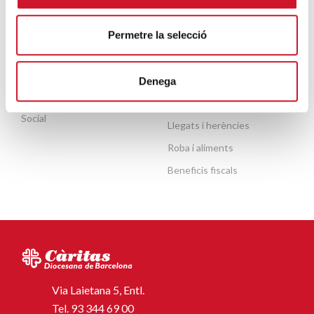
ACTUALITAT
COL·LABORA
Permetre la selecció
Publicacions
Fes un donatiu o fes-te soci
Agenda
Fes voluntariat
Denega
Observatori de la Realitat
Entitats amb cor
Social
Llegats i herències
Roba i aliments
Beneficis fiscals
Via Laietana 5, Entl.
Tel.
93 344 69 00