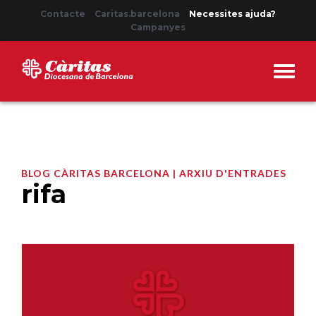
Contacte
Caritas.barcelona
Necessites ajuda?
Campanyes
BLOG CÀRITAS BARCELONA | ARXIU D'ENTRADES
rifa