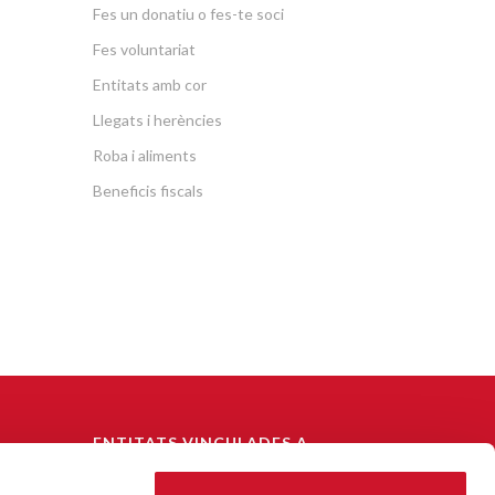
Fes un donatiu o fes-te soci
Fes voluntariat
Entitats amb cor
Llegats i herències
Roba i aliments
Beneficis fiscals
ENTITATS VINCULADES A
CÀRITAS DIOCESANA DE
BARCELONA