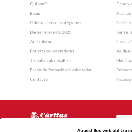
Qui som?
Coneix e
Equip
Acollid
Orientacions estratègiques
Famílies 
Dades rellevants 2025
Sense lla
Arxiu històric
Formació 
Entitats col·laboradores
Ajuda a 
Treballa amb nosaltres
Mobilit
Escola de formació del voluntariat
Persone
Contacte
Necessit
POR
Via Laietana 5, Entl.
Aquest lloc web utilitza 