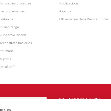
ls nostres projectes
Publicacions
a i acompanyament
Agenda
i infància
Observatori de la Realitat Social
r i habitatge
i inserció laboral
necessitats bàsiques
at humana
s grans
es ajuda?
ENLLAÇOS D'INTERÈS
TAL DE TRANSPARÈNCIA
Arquebisbat de Barcelona
cookies