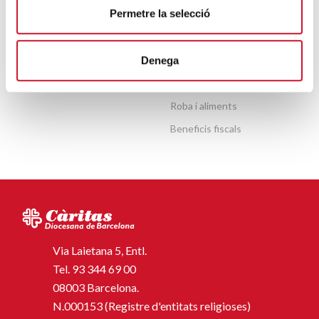
Permetre la selecció
Publicacions
Fes un donatiu o fes-te soci
Agenda
Fes voluntariat
Denega
Observatori de la Realitat
Entitats amb cor
Social
Llegats i herències
Roba i aliments
Beneficis fiscals
Via Laietana 5, Entl.
Tel.
93 344 69 00
08003 Barcelona.
N.000153 (Registre d'entitats religioses)