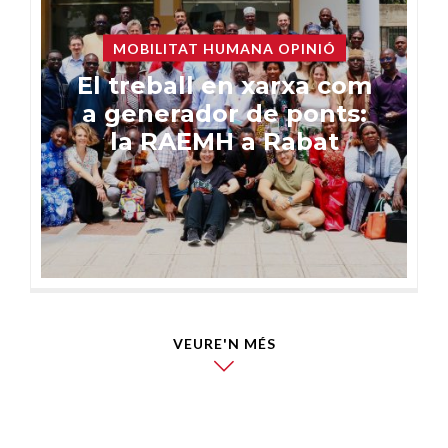
MOBILITAT HUMANA OPINIÓ
El treball en xarxa com
a generador de ponts:
la RAEMH a Rabat
VEURE'N MÉS