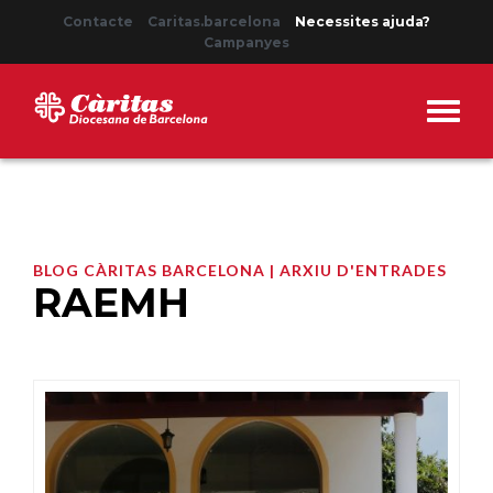
Contacte
Caritas.barcelona
Necessites ajuda?
Campanyes
BLOG CÀRITAS BARCELONA | ARXIU D'ENTRADES
RAEMH