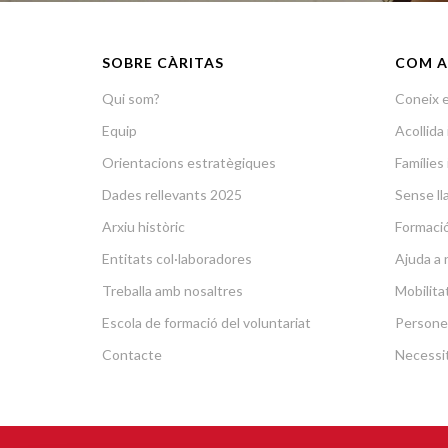
SOBRE CÀRITAS
COM A
Qui som?
Coneix e
Equip
Acollid
Orientacions estratègiques
Famílies 
Dades rellevants 2025
Sense lla
Arxiu històric
Formació 
Entitats col·laboradores
Ajuda a 
Treballa amb nosaltres
Mobilit
Escola de formació del voluntariat
Persone
Contacte
Necessit