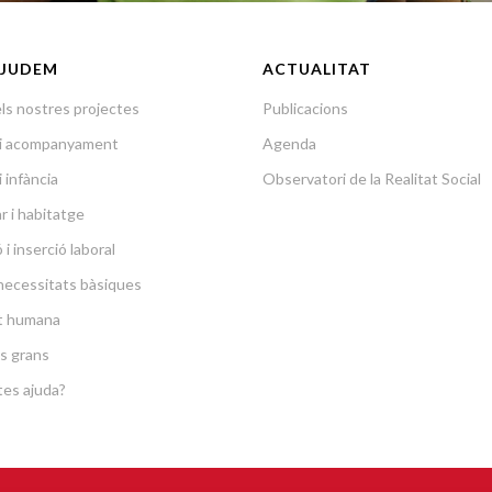
JUDEM
ACTUALITAT
ls nostres projectes
Publicacions
a i acompanyament
Agenda
i infància
Observatori de la Realitat Social
r i habitatge
i inserció laboral
necessitats bàsiques
at humana
s grans
es ajuda?