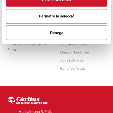
Permetre la selecció
ACTUALITAT
COL·LABORA
Publicacions
Fes un donatiu o fes-te soci
Denega
Agenda
Fes voluntariat
Observatori de la Realitat
Entitats amb cor
Social
Llegats i herències
Roba i aliments
Beneficis fiscals
Via Laietana 5, Entl.