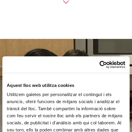
Ajuda'ns
a ajudar
Aquest lloc web utilitza cookies
Utilitzem galetes per personalitzar el contingut i els
anuncis, oferir funcions de mitjans socials i analitzar el
FES UN DONATIU
trànsit del lloc. També compartim la informació sobre
com feu servir el nostre lloc amb els partners de mitjans
socials, de publicitat i d'anàlisis amb qui col·laborem. Al
seu torn, ells la poden combinar amb altres dades que