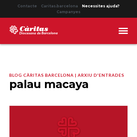
Contacte
Caritas.barcelona
Necessites ajuda?
Campanyes
BLOG CÀRITAS BARCELONA | ARXIU D'ENTRADES
palau macaya