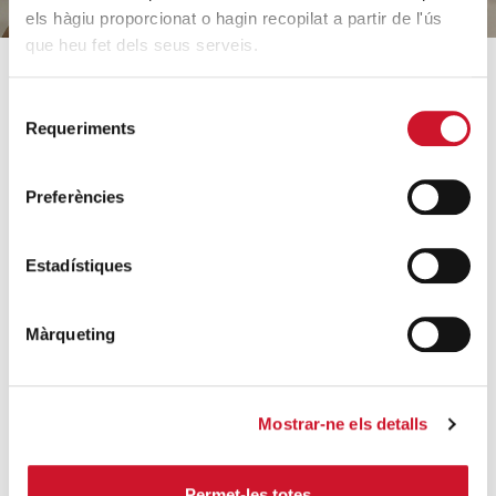
els hàgiu proporcionat o hagin recopilat a partir de l'ús
que heu fet dels seus serveis.
SOBRE CÀRITAS
COM AJUDEM
Selecció
Requeriments
de
Qui som?
Coneix els nostres
consentiment
projectes
Equip
Preferències
Acollida i acompanyament
Orientacions estratègiques
Famílies i infància
Dades rellevants 2025
Estadístiques
Sense llar i habitatge
Arxiu històric
Formació i inserció laboral
Entitats col·laboradores
Màrqueting
Ajuda a necessitats
Treballa amb nosaltres
bàsiques
Escola de formació del
Mobilitat humana
voluntariat
Mostrar-ne els detalls
Persones grans
Contacte
Necessites ajuda?
Permet-les totes