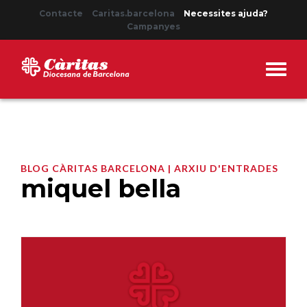
Contacte
Caritas.barcelona
Necessites ajuda?
Campanyes
BLOG CÀRITAS BARCELONA | ARXIU D'ENTRADES
miquel bella