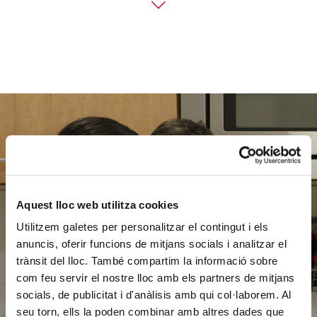
Ajuda'ns
a ajudar
Aquest lloc web utilitza cookies
Utilitzem galetes per personalitzar el contingut i els
anuncis, oferir funcions de mitjans socials i analitzar el
FES UN DONATIU
trànsit del lloc. També compartim la informació sobre
com feu servir el nostre lloc amb els partners de mitjans
socials, de publicitat i d'anàlisis amb qui col·laborem. Al
seu torn, ells la poden combinar amb altres dades que