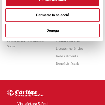
Permetre la selecció
ACTUALITAT
COL·LABORA
Publicacions
Fes un donatiu o fes-te soci
Denega
Agenda
Fes voluntariat
Observatori de la Realitat
Entitats amb cor
Social
Llegats i herències
Roba i aliments
Beneficis fiscals
Via Laietana 5, Entl.