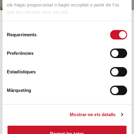
els hàgiu proporcionat o hagin recopilat a partir de l'ús
que heu fet dels seus serveis.
SOBRE CÀRITAS
COM AJUDEM
Selecció
Requeriments
de
Qui som?
Coneix els nostres
consentiment
projectes
Equip
Preferències
Acollida i acompanyament
Orientacions estratègiques
Famílies i infància
Dades rellevants 2025
Estadístiques
Sense llar i habitatge
Arxiu històric
Formació i inserció laboral
Entitats col·laboradores
Màrqueting
Ajuda a necessitats
Treballa amb nosaltres
bàsiques
Escola de formació del
Mobilitat humana
voluntariat
Mostrar-ne els detalls
Persones grans
Contacte
Necessites ajuda?
Permet-les totes