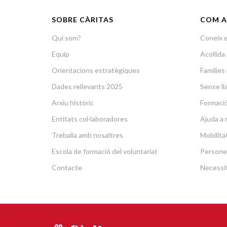
SOBRE CÀRITAS
COM A
Qui som?
Coneix e
Equip
Acollid
Orientacions estratègiques
Famílies 
Dades rellevants 2025
Sense lla
Arxiu històric
Formació 
Entitats col·laboradores
Ajuda a 
Treballa amb nosaltres
Mobilit
Escola de formació del voluntariat
Persone
Contacte
Necessit