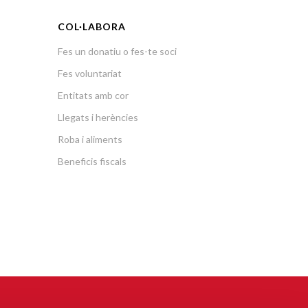
COL·LABORA
Fes un donatiu o fes-te soci
Fes voluntariat
Entitats amb cor
Llegats i herències
Roba i aliments
Beneficis fiscals