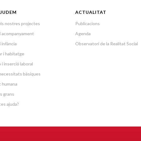
JUDEM
ACTUALITAT
ls nostres projectes
Publicacions
a i acompanyament
Agenda
i infància
Observatori de la Realitat Social
r i habitatge
i inserció laboral
necessitats bàsiques
at humana
s grans
es ajuda?