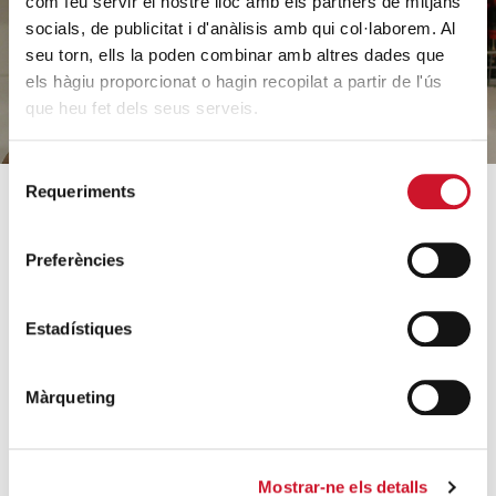
com feu servir el nostre lloc amb els partners de mitjans
socials, de publicitat i d'anàlisis amb qui col·laborem. Al
FES UN DONATIU
seu torn, ells la poden combinar amb altres dades que
els hàgiu proporcionat o hagin recopilat a partir de l'ús
que heu fet dels seus serveis.
Selecció
Requeriments
de
consentiment
SOBRE CÀRITAS
COM AJUDEM
Preferències
Qui som?
Coneix els nostres
projectes
Equip
Estadístiques
Acollida i acompanyament
Orientacions estratègiques
Famílies i infància
Dades rellevants 2025
Màrqueting
Sense llar i habitatge
Arxiu històric
Formació i inserció laboral
Entitats col·laboradores
Ajuda a necessitats
Treballa amb nosaltres
Mostrar-ne els detalls