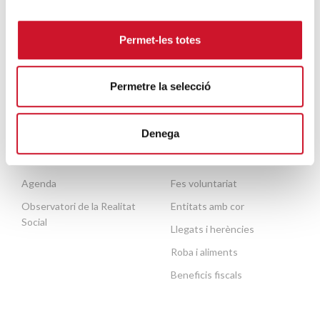
bàsiques
Escola de formació del
Mobilitat humana
voluntariat
Permet-les totes
Persones grans
Contacte
Necessites ajuda?
Permetre la selecció
Denega
ACTUALITAT
COL·LABORA
Publicacions
Fes un donatiu o fes-te soci
Agenda
Fes voluntariat
Observatori de la Realitat
Entitats amb cor
Social
Llegats i herències
Roba i aliments
Beneficis fiscals