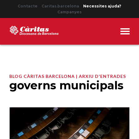
Contacte
Caritas.barcelona
Necessites ajuda?
Campanyes
BLOG CÀRITAS BARCELONA | ARXIU D'ENTRADES
governs municipals