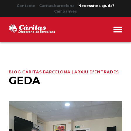
Contacte
Caritas.barcelona
Necessites ajuda?
Campanyes
BLOG CÀRITAS BARCELONA | ARXIU D'ENTRADES
GEDA