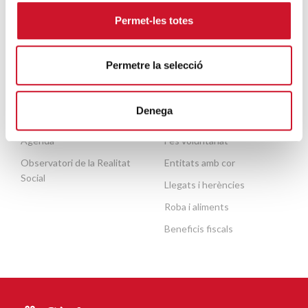
Persones grans
Contacte
Permet-les totes
Necessites ajuda?
Permetre la selecció
ACTUALITAT
COL·LABORA
Denega
Publicacions
Fes un donatiu o fes-te soci
Agenda
Fes voluntariat
Observatori de la Realitat
Entitats amb cor
Social
Llegats i herències
Roba i aliments
Beneficis fiscals