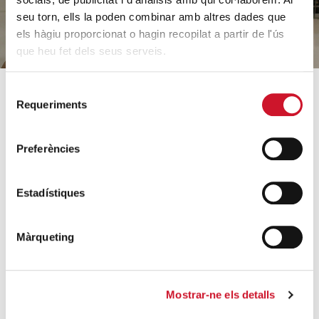
seu torn, ells la poden combinar amb altres dades que
els hàgiu proporcionat o hagin recopilat a partir de l'ús
que heu fet dels seus serveis.
Selecció
Requeriments
de
SOBRE CÀRITAS
COM AJUDEM
consentiment
Qui som?
Coneix els nostres
Preferències
projectes
Equip
Acollida i acompanyament
Orientacions estratègiques
Estadístiques
Famílies i infància
Dades rellevants 2025
Sense llar i habitatge
Arxiu històric
Màrqueting
Formació i inserció laboral
Entitats col·laboradores
Ajuda a necessitats
Treballa amb nosaltres
bàsiques
Mostrar-ne els detalls
Escola de formació del
Mobilitat humana
voluntariat