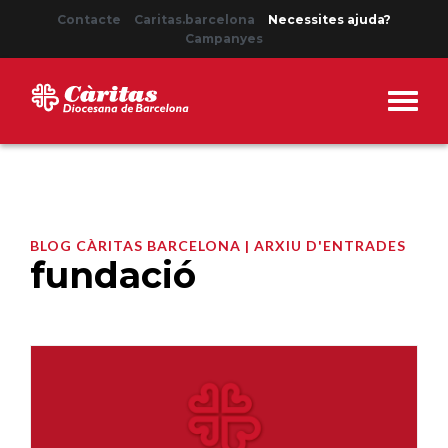
Contacte
Caritas.barcelona
Necessites ajuda?
Campanyes
BLOG CÀRITAS BARCELONA | ARXIU D'ENTRADES
fundació