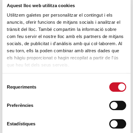
Aquest lloc web utilitza cookies
Ramon Molinas Foundation de col·laborar amb el
projecte Paidós d...
Utilitzem galetes per personalitzar el contingut i els
anuncis, oferir funcions de mitjans socials i analitzar el
SEGUEIX LLEGINT
trànsit del lloc. També compartim la informació sobre
com feu servir el nostre lloc amb els partners de mitjans
socials, de publicitat i d'anàlisis amb qui col·laborem. Al
seu torn, ells la poden combinar amb altres dades que
els hàgiu proporcionat o hagin recopilat a partir de l'ús
que heu fet dels seus serveis.
Selecció
Requeriments
de
consentiment
ENTITATS AMB COR
· 01/06/2015
Preferències
La Fundació MRW
col·laborarà en el
Estadístiques
programa d’atenció