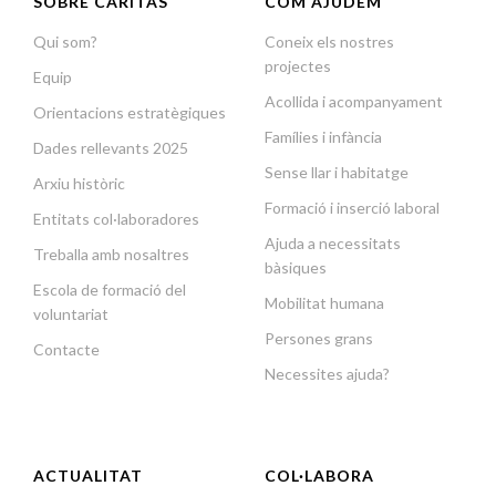
SOBRE CÀRITAS
COM AJUDEM
Qui som?
Coneix els nostres
projectes
Equip
Acollida i acompanyament
Orientacions estratègiques
Famílies i infància
Dades rellevants 2025
Sense llar i habitatge
Arxiu històric
Formació i inserció laboral
Entitats col·laboradores
Ajuda a necessitats
Treballa amb nosaltres
bàsiques
Escola de formació del
Mobilitat humana
voluntariat
Persones grans
Contacte
Necessites ajuda?
ACTUALITAT
COL·LABORA