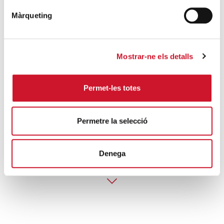
especial a infants amb
Màrqueting
problemes psicològics
greus
Mostrar-ne els detalls
CÀRITAS DIOCESANA DE BARCELONA
Aquest programa, on hi participaran infants de
primària d’una escola de la ciutat de Badalona,
Permet-les totes
permetrà fer un...
Permetre la selecció
SEGUEIX LLEGINT
Denega
VEURE'N MÉS