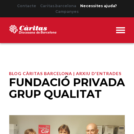
Contacte
Caritas.barcelona
Necessites ajuda?
Campanyes
BLOG CÀRITAS BARCELONA | ARXIU D'ENTRADES
FUNDACIÓ PRIVADA
GRUP QUALITAT