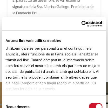
El passat 15 de desembre, es va recollir la
signatura de la Sra. Marina Gallego, Presidenta de
la Fundació Pri...
SEGUEIX LLEGINT
Aquest lloc web utilitza cookies
VEURE'N MÉS
Utilitzem galetes per personalitzar el contingut i els
anuncis, oferir funcions de mitjans socials i analitzar el
trànsit del lloc. També compartim la informació sobre
com feu servir el nostre lloc amb els partners de mitjans
socials, de publicitat i d'anàlisis amb qui col·laborem. Al
seu torn, ells la poden combinar amb altres dades que
els hàgiu proporcionat o hagin recopilat a partir de l'ús
que heu fet dels seus serveis.
Selecció
Requeriments
de