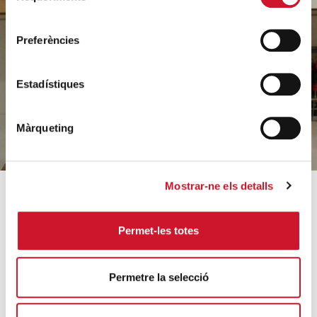
Ajuda'ns
consentiment
a ajudar
Preferències
Estadístiques
FES UN DONATIU
Màrqueting
Mostrar-ne els detalls
SOBRE CÀRITAS
COM AJUDEM
Permet-les totes
Qui som?
Coneix els nostres
projectes
Equip
Permetre la selecció
Acollida i acompanyament
Orientacions estratègiques
Famílies i infància
Dades rellevants 2025