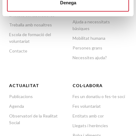
Sense llar i habitatge
Denega
Arxiu històric
Formació i inserció laboral
Entitats col·laboradores
Ajuda a necessitats
Treballa amb nosaltres
bàsiques
Escola de formació del
Mobilitat humana
voluntariat
Persones grans
Contacte
Necessites ajuda?
ACTUALITAT
COL·LABORA
Publicacions
Fes un donatiu o fes-te soci
Agenda
Fes voluntariat
Observatori de la Realitat
Entitats amb cor
Social
Llegats i herències
Roba i aliments