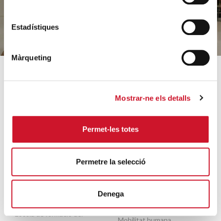
Estadístiques
Màrqueting
SOBRE CÀRITAS
COM AJUDEM
Mostrar-ne els detalls
Qui som?
Coneix els nostres
projectes
Equip
Permet-les totes
Acollida i acompanyament
Orientacions estratègiques
Famílies i infància
Dades rellevants 2025
Sense llar i habitatge
Permetre la selecció
Arxiu històric
Formació i inserció laboral
Entitats col·laboradores
Ajuda a necessitats
Denega
Treballa amb nosaltres
bàsiques
Escola de formació del
Mobilitat humana