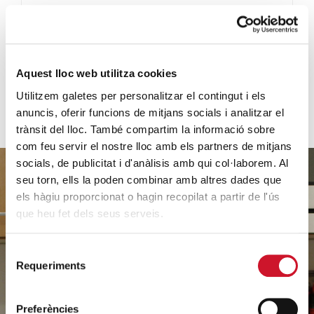
VEURE'N MÉS
Aquest lloc web utilitza cookies
Utilitzem galetes per personalitzar el contingut i els
anuncis, oferir funcions de mitjans socials i analitzar el
trànsit del lloc. També compartim la informació sobre
com feu servir el nostre lloc amb els partners de mitjans
socials, de publicitat i d'anàlisis amb qui col·laborem. Al
seu torn, ells la poden combinar amb altres dades que
els hàgiu proporcionat o hagin recopilat a partir de l'ús
que heu fet dels seus serveis.
Ajuda'ns
a ajudar
Selecció
Requeriments
de
consentiment
Preferències
FES UN DONATIU