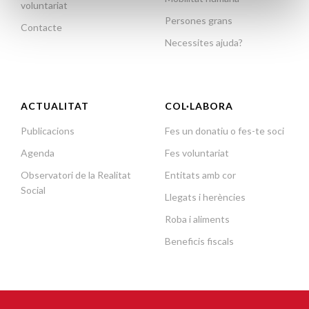
voluntariat
Persones grans
Contacte
Necessites ajuda?
ACTUALITAT
COL·LABORA
Publicacions
Fes un donatiu o fes-te soci
Agenda
Fes voluntariat
Observatori de la Realitat
Entitats amb cor
Social
Llegats i herències
Roba i aliments
Beneficis fiscals