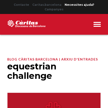
Contacte
Caritas.barcelona
Necessites ajuda?
Campanyes
BLOG CÀRITAS BARCELONA | ARXIU D'ENTRADES
equestrian
challenge