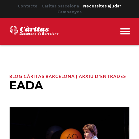
Contacte
Caritas.barcelona
Necessites ajuda?
Campanyes
BLOG CÀRITAS BARCELONA | ARXIU D'ENTRADES
EADA