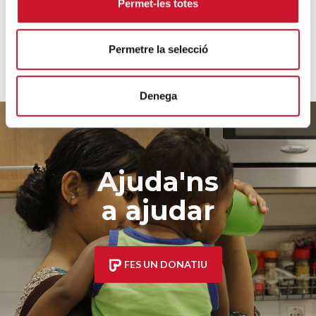
Permet-les totes
Permetre la selecció
Denega
Ajuda'ns
a ajudar
FES UN DONATIU