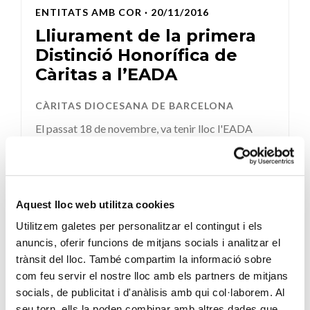
ENTITATS AMB COR
· 20/11/2016
Lliurament de la primera
Distinció Honorífica de
Càritas a l’EADA
CÀRITAS DIOCESANA DE BARCELONA
El passat 18 de novembre, va tenir lloc l'EADA
Annual Meeting 2016 al Palau de Congressos de
Catalunya. Aquest...
SEGUEIX LLEGINT
Aquest lloc web utilitza cookies
Utilitzem galetes per personalitzar el contingut i els
anuncis, oferir funcions de mitjans socials i analitzar el
trànsit del lloc. També compartim la informació sobre
com feu servir el nostre lloc amb els partners de mitjans
socials, de publicitat i d'anàlisis amb qui col·laborem. Al
seu torn, ells la poden combinar amb altres dades que