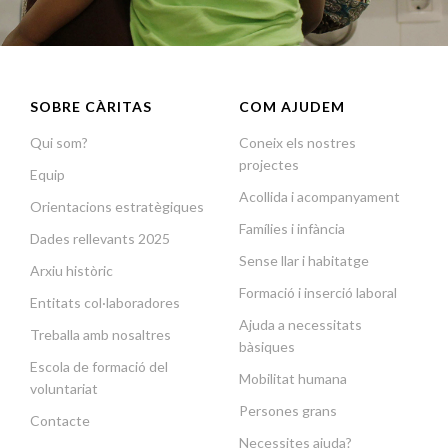
SOBRE CÀRITAS
COM AJUDEM
Qui som?
Coneix els nostres
projectes
Equip
Acollida i acompanyament
Orientacions estratègiques
Famílies i infància
Dades rellevants 2025
Sense llar i habitatge
Arxiu històric
Formació i inserció laboral
Entitats col·laboradores
Ajuda a necessitats
Treballa amb nosaltres
bàsiques
Escola de formació del
Mobilitat humana
voluntariat
Persones grans
Contacte
Necessites ajuda?