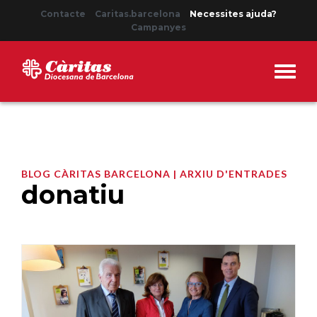
Contacte
Caritas.barcelona
Necessites ajuda?
Campanyes
BLOG CÀRITAS BARCELONA | ARXIU D'ENTRADES
donatiu