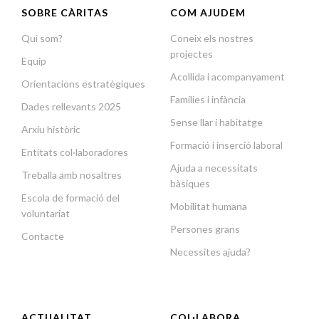
SOBRE CÀRITAS
COM AJUDEM
Qui som?
Coneix els nostres
projectes
Equip
Acollida i acompanyament
Orientacions estratègiques
Famílies i infància
Dades rellevants 2025
Sense llar i habitatge
Arxiu històric
Formació i inserció laboral
Entitats col·laboradores
Ajuda a necessitats
Treballa amb nosaltres
bàsiques
Escola de formació del
Mobilitat humana
voluntariat
Persones grans
Contacte
Necessites ajuda?
ACTUALITAT
COL·LABORA