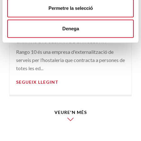
ENTITATS AMB COR
· 02/08/2015
Permetre la selecció
Rango 10, constant ajuda
per a Càritas
Denega
CÀRITAS DIOCESANA DE BARCELONA
Rango 10 és una empresa d'externalització de
serveis per l’hostaleria que contracta a persones de
totes les ed...
SEGUEIX LLEGINT
VEURE'N MÉS