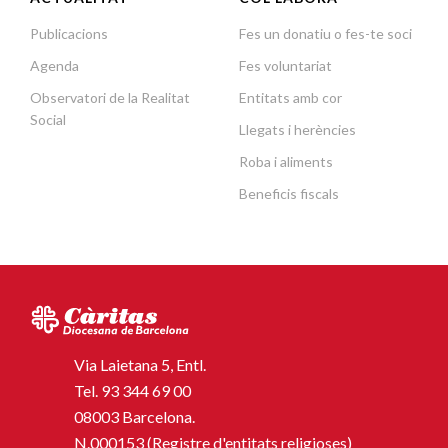
Publicacions
Fes un donatiu o fes-te soci
Agenda
Fes voluntariat
Observatori de la Realitat
Entitats amb cor
Social
Llegats i herències
Roba i aliments
Beneficis fiscals
Via Laietana 5, Entl.
Tel.
93 344 69 00
08003 Barcelona.
N.000153 (Registre d'entitats religioses)