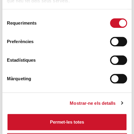
que heu fet dels seus serveis.
Foundation, contínua
col·laboració amb Càritas
Selecció
Requeriments
de
CÀRITAS DIOCESANA DE BARCELONA
consentiment
S’ha confirmat l’aprovació del Patronat de la
Preferències
Ramon Molinas Foundation de col·laborar amb el
projecte Paidós d...
Estadístiques
SEGUEIX LLEGINT
Màrqueting
Mostrar-ne els detalls
Permet-les totes