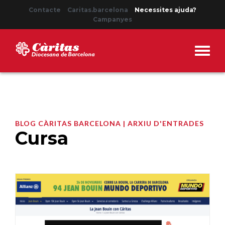
Contacte
Caritas.barcelona
Necessites ajuda?
Campanyes
BLOG CÀRITAS BARCELONA | ARXIU D'ENTRADES
Cursa