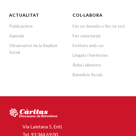
ACTUALITAT
COL·LABORA
Publicacions
Fes un donatiu o fes-te soci
Agenda
Fes voluntariat
Observatori de la Realitat
Entitats amb cor
Social
Llegats i herències
Roba i aliments
Beneficis fiscals
Via Laietana 5, Entl.
Tel.
93 344 69 00