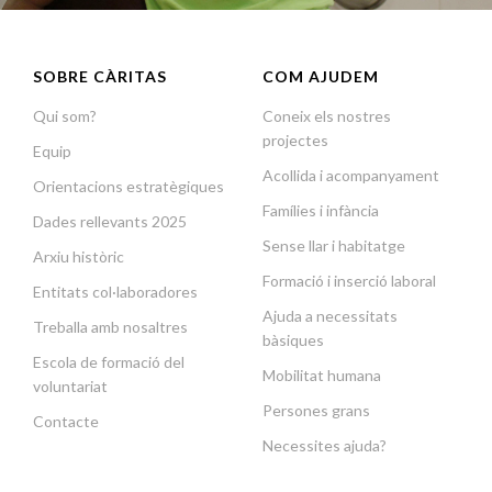
SOBRE CÀRITAS
COM AJUDEM
Qui som?
Coneix els nostres
projectes
Equip
Acollida i acompanyament
Orientacions estratègiques
Famílies i infància
Dades rellevants 2025
Sense llar i habitatge
Arxiu històric
Formació i inserció laboral
Entitats col·laboradores
Ajuda a necessitats
Treballa amb nosaltres
bàsiques
Escola de formació del
Mobilitat humana
voluntariat
Persones grans
Contacte
Necessites ajuda?