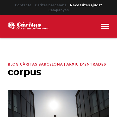
Contacte
Caritas.barcelona
Necessites ajuda?
Campanyes
BLOG CÀRITAS BARCELONA | ARXIU D'ENTRADES
corpus