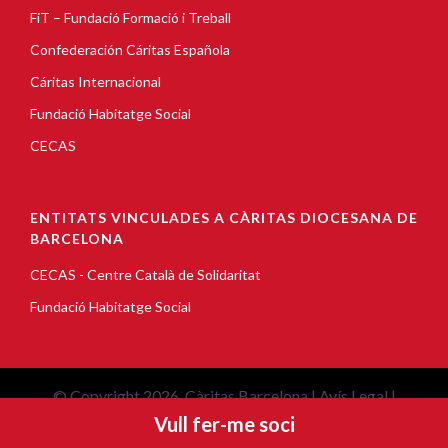
FiT – Fundació Formació i Treball
Confederación Cáritas Española
Cáritas Internacional
Fundació Habitatge Social
CECAS
ENTITATS VINCULADES A CÀRITAS DIOCESANA DE
BARCELONA
CECAS - Centre Català de Solidaritat
Fundació Habitatge Social
© Copyright 2026, Càritas Barcelona |
Avís Legal
|
Vull fer-me soci
Política de cookies
|
Política de privacitat