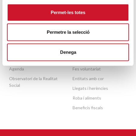
Mobilitat humana
voluntariat
Persones grans
Permet-les totes
Contacte
Necessites ajuda?
Permetre la selecció
ACTUALITAT
COL·LABORA
Denega
Publicacions
Fes un donatiu o fes-te soci
Agenda
Fes voluntariat
Observatori de la Realitat
Entitats amb cor
Social
Llegats i herències
Roba i aliments
Beneficis fiscals