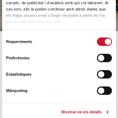
socials, de publicitat i d'anàlisis amb qui col·laborem. Al
seu torn, ells la poden combinar amb altres dades que
els hàgiu proporcionat o hagin recopilat a partir de l'ús
que heu fet dels seus serveis.
Selecció
Requeriments
de
SOBRE CÀRITAS
COM AJUDEM
consentiment
Qui som?
Coneix els nostres
Preferències
projectes
Equip
Acollida i acompanyament
Orientacions estratègiques
Estadístiques
Famílies i infància
Dades rellevants 2025
Sense llar i habitatge
Arxiu històric
Màrqueting
Formació i inserció laboral
Entitats col·laboradores
Ajuda a necessitats
Treballa amb nosaltres
bàsiques
Mostrar-ne els detalls
Escola de formació del