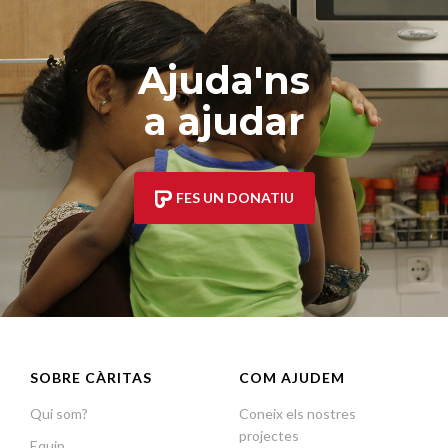
Ajuda'ns
a ajudar
FES UN DONATIU
SOBRE CÀRITAS
COM AJUDEM
Qui som?
Coneix els nostres
projectes
Equip