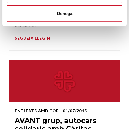
CÀRITAS DIOCESANA DE BARCELONA
Gràcies al servei d’autocars d’Avant Grup, una
Denega
vegada més, els nens de diversos casals i les seves
famílies va...
SEGUEIX LLEGINT
ENTITATS AMB COR
· 01/07/2015
AVANT grup, autocars
solidaris amb Càritas