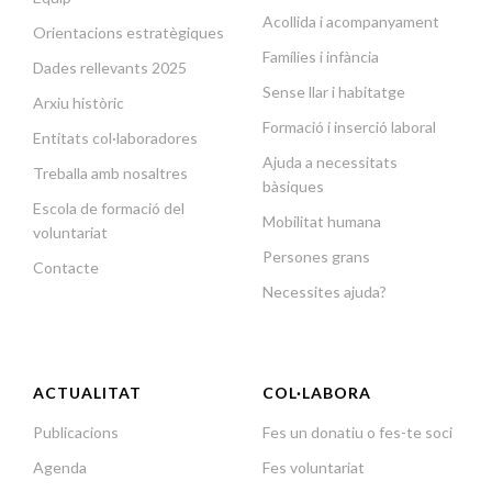
Acollida i acompanyament
Orientacions estratègiques
Famílies i infància
Dades rellevants 2025
Sense llar i habitatge
Arxiu històric
Formació i inserció laboral
Entitats col·laboradores
Ajuda a necessitats
Treballa amb nosaltres
bàsiques
Escola de formació del
Mobilitat humana
voluntariat
Persones grans
Contacte
Necessites ajuda?
ACTUALITAT
COL·LABORA
Publicacions
Fes un donatiu o fes-te soci
Agenda
Fes voluntariat