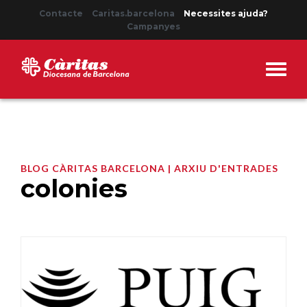
Contacte
Caritas.barcelona
Necessites ajuda?
Campanyes
BLOG CÀRITAS BARCELONA | ARXIU D'ENTRADES
colonies