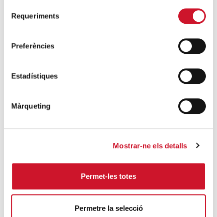
Selecció
una donació de colònies d’home i de dona, per tal
Requeriments
de
que la ge...
consentiment
SEGUEIX LLEGINT
Preferències
Estadístiques
Màrqueting
Mostrar-ne els detalls
ENTITATS AMB COR
· 02/08/2015
Permet-les totes
Colònies per a nens
durant el mes de juliol
Permetre la selecció