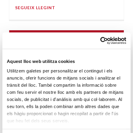
SEGUEIX LLEGINT
Aquest lloc web utilitza cookies
Utilitzem galetes per personalitzar el contingut i els
anuncis, oferir funcions de mitjans socials i analitzar el
ENTITATS AMB COR
· 31/12/2015
trànsit del lloc. També compartim la informació sobre
Puig fa una donació de
com feu servir el nostre lloc amb els partners de mitjans
colònies per a la gent gran
socials, de publicitat i d'anàlisis amb qui col·laborem. Al
seu torn, ells la poden combinar amb altres dades que
de Càritas
els hàgiu proporcionat o hagin recopilat a partir de l'ús
que heu fet dels seus serveis.
CÀRITAS DIOCESANA DE BARCELONA
Per Nadal, l’empresa de fragàncies Puig ens va fer