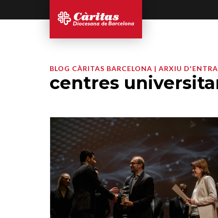
BLOG CÀRITAS BARCELONA | ARXIU D'ENTR
centres universita