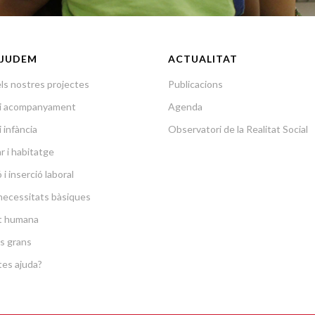
JUDEM
ACTUALITAT
ls nostres projectes
Publicacions
a i acompanyament
Agenda
i infància
Observatori de la Realitat Social
r i habitatge
i inserció laboral
necessitats bàsiques
at humana
s grans
es ajuda?