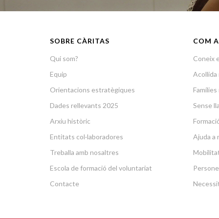
SOBRE CÀRITAS
COM A
Qui som?
Coneix e
Equip
Acollid
Orientacions estratègiques
Famílies 
Dades rellevants 2025
Sense lla
Arxiu històric
Formació 
Entitats col·laboradores
Ajuda a 
Treballa amb nosaltres
Mobilit
Escola de formació del voluntariat
Persone
Contacte
Necessit