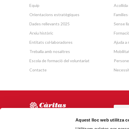
Equip
Acollid
Orientacions estratègiques
Famílies 
Dades rellevants 2025
Sense lla
Arxiu històric
Formació 
Entitats col·laboradores
Ajuda a 
Treballa amb nosaltres
Mobilit
Escola de formació del voluntariat
Persone
Contacte
Necessit
POR
Via Laietana 5, Entl.
Aquest lloc web utilitza 
Tel.
93 344 69 00
Utilitzem galetes per person