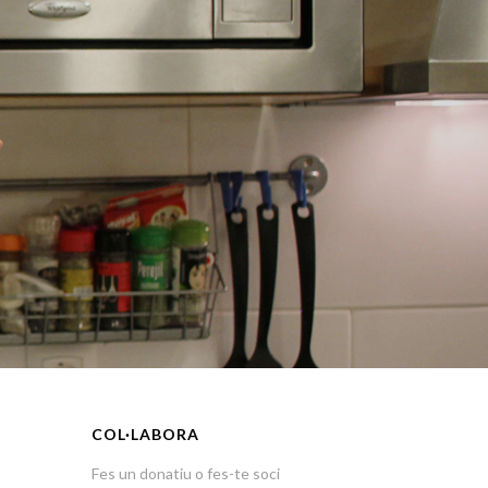
COL·LABORA
Fes un donatiu o fes-te soci