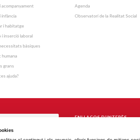
a i acompanyament
Agenda
i infància
Observatori de la Realitat Social
r i habitatge
i inserció laboral
necessitats bàsiques
at humana
s grans
es ajuda?
ENLLAÇOS D'INTERÈS
TAL DE TRANSPARÈNCIA
Arquebisbat de Barcelona
cookies
Càritas Catalunya
alitzar el contingut i els anuncis, oferir funcions de mitjans socia