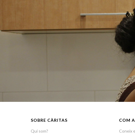
SOBRE CÀRITAS
COM A
Qui som?
Coneix e