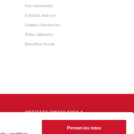
Fes voluntariat
Entitats amb cor
Llegats i herències
Roba i aliments
Beneficis fiscals
ENTITATS VINCULADES A
CÀRITAS DIOCESANA DE
BARCELONA
Permet-les totes
ls i analitzar