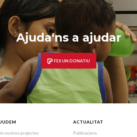
Ajuda'ns a ajudar
FES UN DONATIU
JUDEM
ACTUALITAT
ls nostres projectes
Publicacions