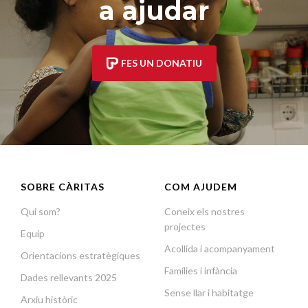
a ajudar
FES UN DONATIU
SOBRE CÀRITAS
COM AJUDEM
Qui som?
Coneix els nostres
projectes
Equip
Acollida i acompanyament
Orientacions estratègiques
Famílies i infància
Dades rellevants 2025
Sense llar i habitatge
Arxiu històric