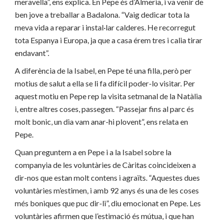
meravella”, ens explica. En Pepe és d’Almeria, i va venir de
ben jove a treballar a Badalona. “Vaig dedicar tota la
meva vida a reparar i instal·lar calderes. He recorregut
tota Espanya i Europa, ja que a casa érem tres i calia tirar
endavant”.
A diferència de la Isabel, en Pepe té una filla, però per
motius de salut a ella se li fa difícil poder-lo visitar. Per
aquest motiu en Pepe rep la visita setmanal de la Natàlia
i, entre altres coses, passegen. “Passejar fins al parc és
molt bonic, un dia vam anar-hi plovent”, ens relata en
Pepe.
Quan preguntem a en Pepe i a la Isabel sobre la
companyia de les voluntàries de Càritas coincideixen a
dir-nos que estan molt contens i agraïts. “Aquestes dues
voluntàries m’estimen, i amb 92 anys és una de les coses
més boniques que puc dir-li”, diu emocionat en Pepe. Les
voluntàries afirmen que l’estimació és mútua, i que han