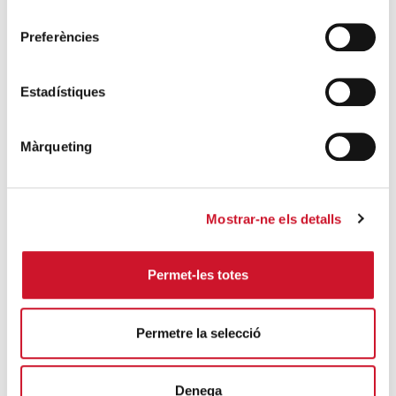
consentiment
Preferències
ENTRADES RELACIONADES
Festa de final de curs amb grans i joves
Estadístiques
SEGUEIX LLEGINT
Màrqueting
Una vida difícil
SEGUEIX LLEGINT
L’últim dissabte en família
Mostrar-ne els detalls
SEGUEIX LLEGINT
Permet-les totes
Les persones grans, peces claus en la
nostra comunitat
Permetre la selecció
SEGUEIX LLEGINT
Denega