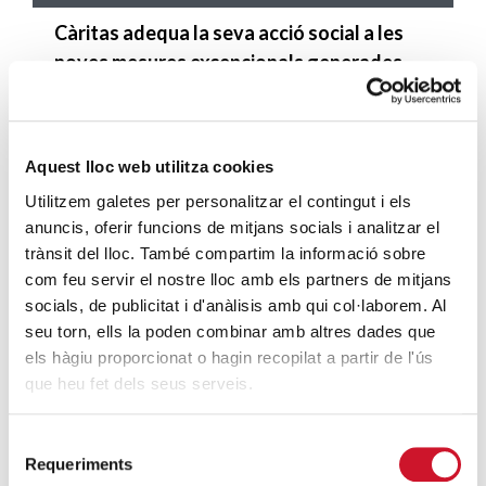
Càritas adequa la seva acció social a les
noves mesures excepcionals generades
pel COVID-19
SEGUEIX LLEGINT
Aquest lloc web utilitza cookies
Descarrega’t el manual de la corona
Utilitzem galetes per personalitzar el contingut i els
d’Advent
anuncis, oferir funcions de mitjans socials i analitzar el
SEGUEIX LLEGINT
trànsit del lloc. També compartim la informació sobre
com feu servir el nostre lloc amb els partners de mitjans
Descarrega’t el «Qui és qui?, en el portal de
socials, de publicitat i d'anàlisis amb qui col·laborem. Al
Betlem»
seu torn, ells la poden combinar amb altres dades que
SEGUEIX LLEGINT
els hàgiu proporcionat o hagin recopilat a partir de l'ús
que heu fet dels seus serveis.
4 maneres d’ajudar durant el confinament
del COVID-19
Selecció
SEGUEIX LLEGINT
Requeriments
de