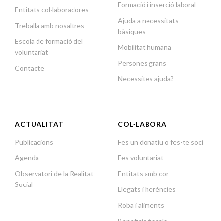
Formació i inserció laboral
Entitats col·laboradores
Ajuda a necessitats
Treballa amb nosaltres
bàsiques
Escola de formació del
Mobilitat humana
voluntariat
Persones grans
Contacte
Necessites ajuda?
ACTUALITAT
COL·LABORA
Publicacions
Fes un donatiu o fes-te soci
Agenda
Fes voluntariat
Observatori de la Realitat
Entitats amb cor
Social
Llegats i herències
Roba i aliments
Beneficis fiscals