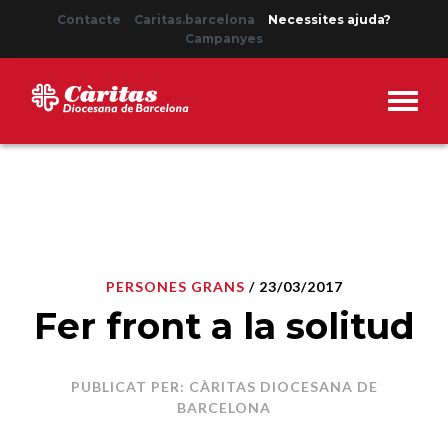
Contacte
Caritas.barcelona
Necessites ajuda?
Campanyes
PERSONES GRANS
/ 23/03/2017
Fer front a la solitud
PUBLICAT PER: CÀRITAS DIOCESANA DE
BARCELONA