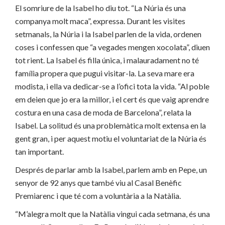
El somriure de la Isabel ho diu tot. “La Núria és una
companya molt maca”, expressa. Durant les visites
setmanals, la Núria i la Isabel parlen de la vida, ordenen
coses i confessen que “a vegades mengen xocolata”, diuen
tot rient. La Isabel és filla única, i malauradament no té
família propera que pugui visitar-la. La seva mare era
modista, i ella va dedicar-se a l’ofici tota la vida. “Al poble
em deien que jo era la millor, i el cert és que vaig aprendre
costura en una casa de moda de Barcelona”, relata la
Isabel. La solitud és una problemàtica molt extensa en la
gent gran, i per aquest motiu el voluntariat de la Núria és
tan important.
Després de parlar amb la Isabel, parlem amb en Pepe, un
senyor de 92 anys que també viu al Casal Benèfic
Premiarenc i que té com a voluntària a la Natàlia.
“M’alegra molt que la Natàlia vingui cada setmana, és una