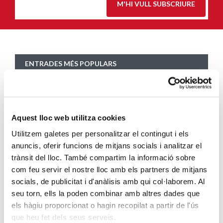
M'HI VULL SUBSCRIURE
ENTRADES MÉS POPULARS
Càritas adequa la seva acció social a les
noves mesures excepcionals generades
pel COVID-19
Aquest lloc web utilitza cookies
SEGUEIX LLEGINT
Utilitzem galetes per personalitzar el contingut i els
anuncis, oferir funcions de mitjans socials i analitzar el
Descarrega’t el manual de la corona
trànsit del lloc. També compartim la informació sobre
d’Advent
com feu servir el nostre lloc amb els partners de mitjans
SEGUEIX LLEGINT
socials, de publicitat i d'anàlisis amb qui col·laborem. Al
seu torn, ells la poden combinar amb altres dades que
Descarrega’t el «Qui és qui?, en el portal de
els hàgiu proporcionat o hagin recopilat a partir de l'ús
Betlem»
que heu fet dels seus serveis.