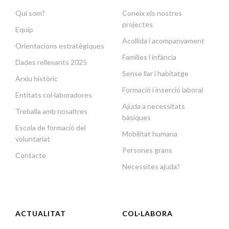
Qui som?
Coneix els nostres
projectes
Equip
Acollida i acompanyament
Orientacions estratègiques
Famílies i infància
Dades rellevants 2025
Sense llar i habitatge
Arxiu històric
Formació i inserció laboral
Entitats col·laboradores
Ajuda a necessitats
Treballa amb nosaltres
bàsiques
Escola de formació del
Mobilitat humana
voluntariat
Persones grans
Contacte
Necessites ajuda?
ACTUALITAT
COL·LABORA