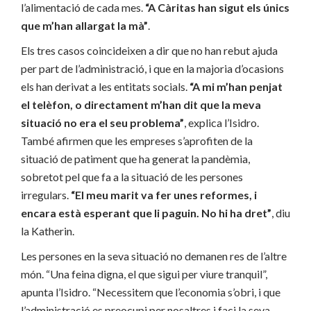
l’alimentació de cada mes.
“A Càritas han sigut els únics
que m’han allargat la mà”
.
Els tres casos coincideixen a dir que no han rebut ajuda
per part de l’administració, i que en la majoria d’ocasions
els han derivat a les entitats socials.
“A mi m’han penjat
el telèfon, o directament m’han dit que la meva
situació no era el seu problema”
, explica l’Isidro.
També afirmen que les empreses s’aprofiten de la
situació de patiment que ha generat la pandèmia,
sobretot pel que fa a la situació de les persones
irregulars.
“El meu marit va fer unes reformes, i
encara està esperant que li paguin. No hi ha dret”
, diu
la Katherin.
Les persones en la seva situació no demanen res de l’altre
món. “Una feina digna, el que sigui per viure tranquil”,
apunta l’Isidro. “Necessitem que l’economia s’obri, i que
l’administració es preocupi per nosaltres i faci la seva