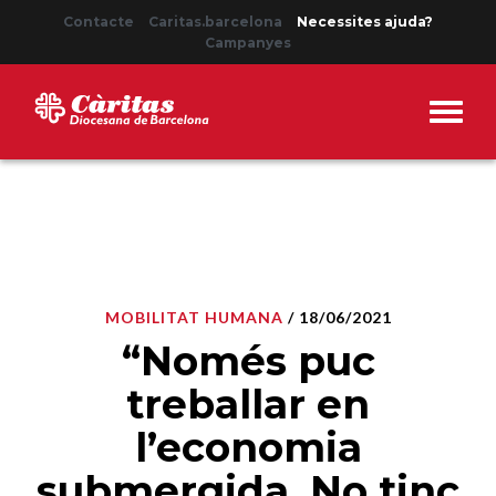
Contacte
Caritas.barcelona
Necessites ajuda?
Campanyes
MOBILITAT HUMANA
/ 18/06/2021
“Només puc
treballar en
l’economia
submergida. No tinc