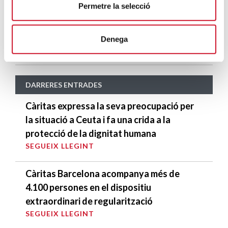
Permetre la selecció
SEGUEIX LLEGINT
Càritas Acull: Formació de primera acollida
Denega
SEGUEIX LLEGINT
DARRERES ENTRADES
Càritas expressa la seva preocupació per
la situació a Ceuta i fa una crida a la
protecció de la dignitat humana
SEGUEIX LLEGINT
Càritas Barcelona acompanya més de
4.100 persones en el dispositiu
extraordinari de regularització
SEGUEIX LLEGINT