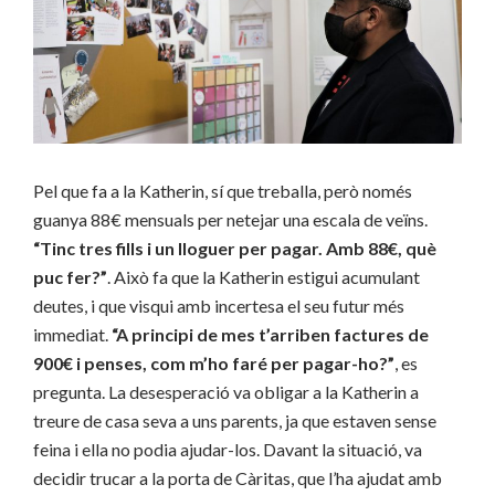
Pel que fa a la Katherin, sí que treballa, però només
guanya 88€ mensuals per netejar una escala de veïns.
“Tinc tres fills i un lloguer per pagar. Amb 88€, què
puc fer?”
. Això fa que la Katherin estigui acumulant
deutes, i que visqui amb incertesa el seu futur més
immediat.
“A principi de mes t’arriben factures de
900€ i penses, com m’ho faré per pagar-ho?”
, es
pregunta. La desesperació va obligar a la Katherin a
treure de casa seva a uns parents, ja que estaven sense
feina i ella no podia ajudar-los. Davant la situació, va
decidir trucar a la porta de Càritas, que l’ha ajudat amb