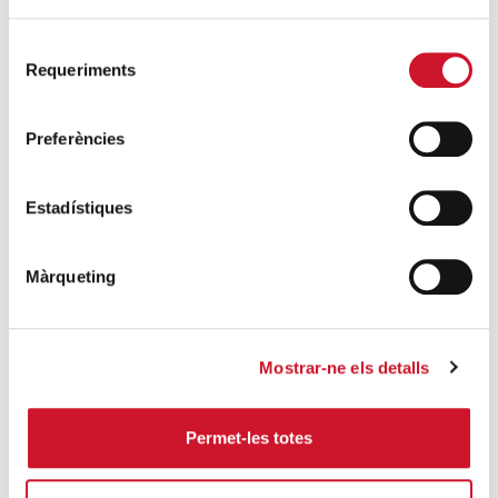
SEGUEIX LLEGINT
Selecció
Requeriments
4 maneres d’ajudar durant el confinament
de
del COVID-19
consentiment
SEGUEIX LLEGINT
Preferències
Estadístiques
ENTRADES RELACIONADES
Migrants i refugiats: persones amb drets
Màrqueting
SEGUEIX LLEGINT
«Amb la regularització, deixaré de ser
Mostrar-ne els detalls
ningú enmig del no-res»
SEGUEIX LLEGINT
Permet-les totes
Conèixer per estimar: Litúrgies que
s’omplen de colors i accents nous