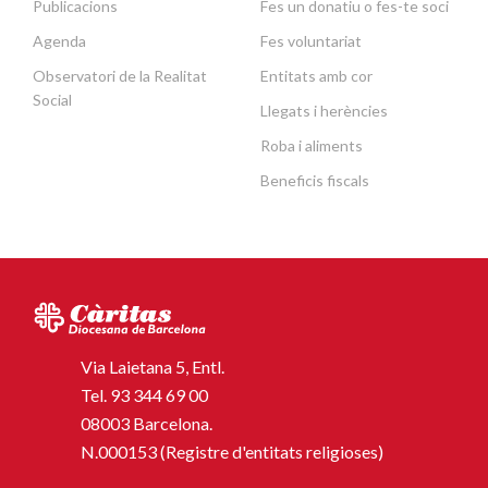
Publicacions
Fes un donatiu o fes-te soci
Agenda
Fes voluntariat
Observatori de la Realitat
Entitats amb cor
Social
Llegats i herències
Roba i aliments
Beneficis fiscals
Via Laietana 5, Entl.
Tel.
93 344 69 00
08003 Barcelona.
N.000153 (Registre d'entitats religioses)