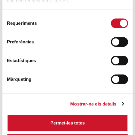
que heu fet dels seus serveis.
del COVID-19
SEGUEIX LLEGINT
Selecció
Requeriments
de
consentiment
ENTRADES RELACIONADES
Preferències
Càritas expressa la seva preocupació per
la situació a Ceuta i fa una crida a la
protecció de la dignitat humana
Estadístiques
SEGUEIX LLEGINT
Màrqueting
Quan els migrants es van tancar a les
esglésies
SEGUEIX LLEGINT
Mostrar-ne els detalls
Veure el món per descobrir una realitat
Permet-les totes
invisible
SEGUEIX LLEGINT