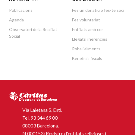
Publicacions
Fes un donatiu o fes-te soci
Agenda
Fes voluntariat
Observatori de la Realitat
Entitats amb cor
Social
Llegats i herències
Roba i aliments
Beneficis fiscals
Via Laietana 5, Entl.
Tel.
93 344 69 00
08003 Barcelona.
N.000153 (Registre d'entitats religioses)