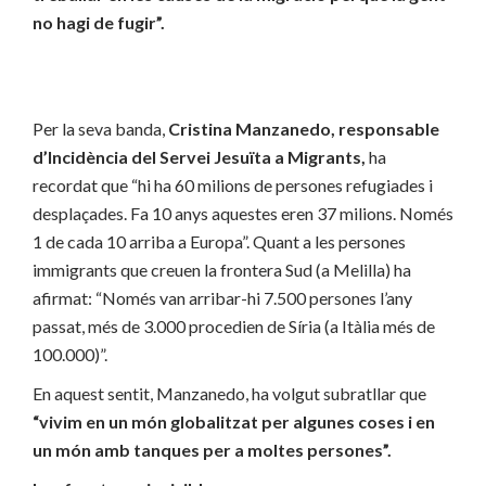
no hagi de fugir”.
Per la seva banda,
Cristina Manzanedo,
responsable
d’Incidència del Servei Jesuïta a Migrants,
ha
recordat que “hi ha 60 milions de persones refugiades i
desplaçades. Fa 10 anys aquestes eren 37 milions. Només
1 de cada 10 arriba a Europa”. Quant a les persones
immigrants que creuen la frontera Sud (a Melilla) ha
afirmat: “Només van arribar-hi 7.500 persones l’any
passat, més de 3.000 procedien de Síria (a Itàlia més de
100.000)”.
En aquest sentit, Manzanedo, ha volgut subratllar que
“vivim en un món globalitzat per algunes coses i en
un món amb tanques per a moltes persones”.