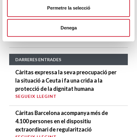
Permetre la selecció
Més de 400 persones omplen Sant Paulí de
Nola per celebrar la Jornada Mundial dels
Denega
Migrants
SEGUEIX LLEGINT
DARRERES ENTRADES
Càritas expressa la seva preocupació per
la situació a Ceuta i fa una crida a la
protecció de la dignitat humana
SEGUEIX LLEGINT
Càritas Barcelona acompanya més de
4.100 persones en el dispositiu
extraordinari de regularització
SEGUEIX LLEGINT