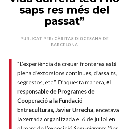
saps res més del
passat”
PUBLICAT PER: CÀRITAS DIOCESANA DE
BARCELONA
“L’experiència de creuar fronteres està
plena d’extorsions contínues, d’assalts,
segrestos, etc.”. D’aquesta manera,
el
responsable de Programes de
Cooperació a la Fundació
Entreculturas, Javier Urrecha,
encetava
la xerrada organitzada el 6 de juliol en
el marc de l’exposició
Som migrants
(fins