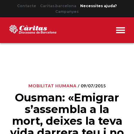
Contacte
Caritas.barcelona
Necessites ajuda?
Campanyes
MOBILITAT HUMANA
/ 09/07/2015
Ousman: «Emigrar
s’assembla a la
mort, deixes la teva
vida darrera teu i no