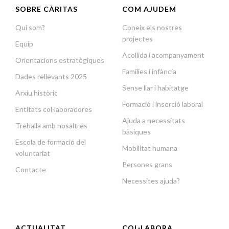
SOBRE CÀRITAS
COM AJUDEM
Qui som?
Coneix els nostres
projectes
Equip
Acollida i acompanyament
Orientacions estratègiques
Famílies i infància
Dades rellevants 2025
Sense llar i habitatge
Arxiu històric
Formació i inserció laboral
Entitats col·laboradores
Ajuda a necessitats
Treballa amb nosaltres
bàsiques
Escola de formació del
Mobilitat humana
voluntariat
Persones grans
Contacte
Necessites ajuda?
ACTUALITAT
COL·LABORA