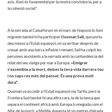
avis. Això és fonamental per la nostra convivència, per a
la cohesió social”.
A la xerrada al CaixaForum en el marc de l’exposició
Som
migrants
també hi ha participat
Ousman Sall,
que porta
deu mesos a l’Estat espanyol, on va arribar després de
creuar amb una barca inflable i remant. Sall ha colpit les
persones assistents a la xerrada amb la contundència del
relat del seu viatge per mar a Europa:
«Emigrar
s’assembla a la mort, deixes la teva vida darrera teu
i no saps res més del passat. És una prova molt
dura”.
Ousman va accedir a l’Estat espanyol via Tarifa, però la
Frontera Sud també té una altra cara, la de la tanca que
separa el continent africà amb Europa (coneguda com el
Mur de la mort), a Melilla. Aquesta té sis metres d’alçada