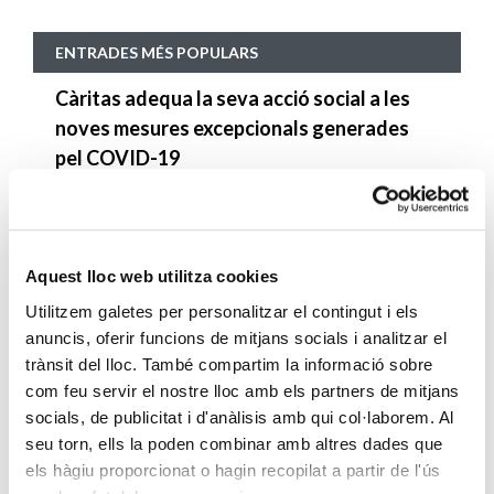
ENTRADES MÉS POPULARS
Càritas adequa la seva acció social a les
noves mesures excepcionals generades
pel COVID-19
SEGUEIX LLEGINT
Descarrega’t el manual de la corona
d’Advent
Aquest lloc web utilitza cookies
SEGUEIX LLEGINT
Utilitzem galetes per personalitzar el contingut i els
anuncis, oferir funcions de mitjans socials i analitzar el
Descarrega’t el «Qui és qui?, en el portal de
trànsit del lloc. També compartim la informació sobre
Betlem»
com feu servir el nostre lloc amb els partners de mitjans
socials, de publicitat i d'anàlisis amb qui col·laborem. Al
SEGUEIX LLEGINT
seu torn, ells la poden combinar amb altres dades que
els hàgiu proporcionat o hagin recopilat a partir de l'ús
4 maneres d’ajudar durant el confinament