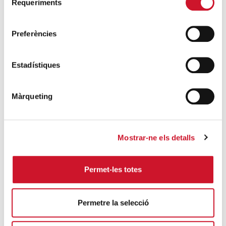
SEGUEIX LLEGINT
Requeriments
de
consentiment
Preferències
ENTRADES RELACIONADES
Cap a un nosaltres cada cop més gran
Estadístiques
SEGUEIX LLEGINT
Un equip de futbol únic
Màrqueting
SEGUEIX LLEGINT
HUMANITZANT LES MIGRACIONS: el dol
Mostrar-ne els detalls
migratori
SEGUEIX LLEGINT
Permet-les totes
El temps s’esgota i volem acollir refugiats:
Permetre la selecció
és el moment d’actuar
SEGUEIX LLEGINT