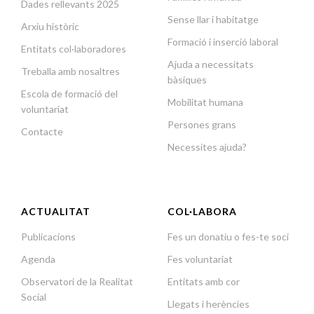
Dades rellevants 2025
Sense llar i habitatge
Arxiu històric
Formació i inserció laboral
Entitats col·laboradores
Ajuda a necessitats
Treballa amb nosaltres
bàsiques
Escola de formació del
Mobilitat humana
voluntariat
Persones grans
Contacte
Necessites ajuda?
ACTUALITAT
COL·LABORA
Publicacions
Fes un donatiu o fes-te soci
Agenda
Fes voluntariat
Observatori de la Realitat
Entitats amb cor
Social
Llegats i herències