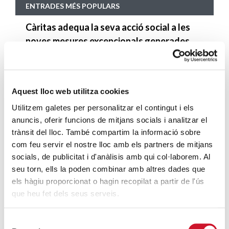
ENTRADES MÉS POPULARS
Càritas adequa la seva acció social a les
noves mesures excepcionals generades
pel COVID-19
SEGUEIX LLEGINT
Aquest lloc web utilitza cookies
Descarrega’t el manual de la corona
Utilitzem galetes per personalitzar el contingut i els
d’Advent
anuncis, oferir funcions de mitjans socials i analitzar el
SEGUEIX LLEGINT
trànsit del lloc. També compartim la informació sobre
com feu servir el nostre lloc amb els partners de mitjans
Descarrega’t el «Qui és qui?, en el portal de
socials, de publicitat i d'anàlisis amb qui col·laborem. Al
Betlem»
seu torn, ells la poden combinar amb altres dades que
SEGUEIX LLEGINT
els hàgiu proporcionat o hagin recopilat a partir de l'ús
que heu fet dels seus serveis.
4 maneres d’ajudar durant el confinament
del COVID-19
Selecció