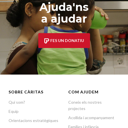
Ajuda'ns
a ajudar
FES UN DONATIU
SOBRE CÀRITAS
COM AJUDEM
Qui som?
Coneix els nostres
projectes
Equip
Acollida i acompanyament
Orientacions estratègiques
Famílies i infància