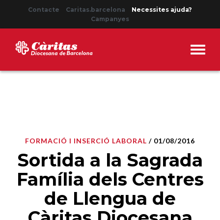
Contacte
Caritas.barcelona
Necessites ajuda?
Campanyes
FORMACIÓ I INSERCIÓ LABORAL
/ 01/08/2016
Sortida a la Sagrada
Família dels Centres
de Llengua de
Càritas Diocesana