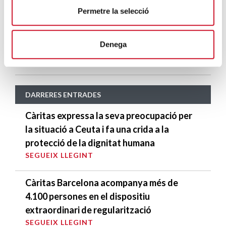
espanyola
Permetre la selecció
SEGUEIX LLEGINT
Denega
La FIT: una segona oportunitat
SEGUEIX LLEGINT
DARRERES ENTRADES
Càritas expressa la seva preocupació per
la situació a Ceuta i fa una crida a la
protecció de la dignitat humana
SEGUEIX LLEGINT
Càritas Barcelona acompanya més de
4.100 persones en el dispositiu
extraordinari de regularització
SEGUEIX LLEGINT