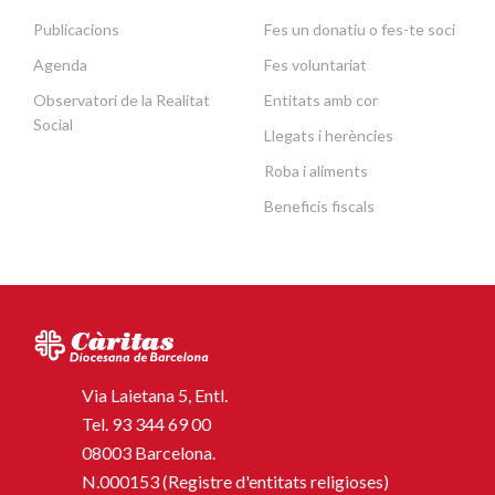
Publicacions
Fes un donatiu o fes-te soci
Agenda
Fes voluntariat
Observatori de la Realitat
Entitats amb cor
Social
Llegats i herències
Roba i aliments
Beneficis fiscals
Via Laietana 5, Entl.
Tel.
93 344 69 00
08003 Barcelona.
N.000153 (Registre d'entitats religioses)