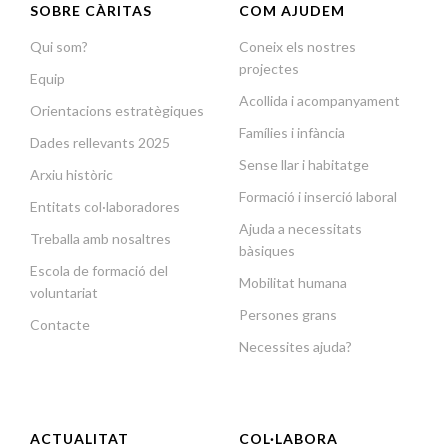
SOBRE CÀRITAS
COM AJUDEM
Qui som?
Coneix els nostres
projectes
Equip
Acollida i acompanyament
Orientacions estratègiques
Famílies i infància
Dades rellevants 2025
Sense llar i habitatge
Arxiu històric
Formació i inserció laboral
Entitats col·laboradores
Ajuda a necessitats
Treballa amb nosaltres
bàsiques
Escola de formació del
Mobilitat humana
voluntariat
Persones grans
Contacte
Necessites ajuda?
ACTUALITAT
COL·LABORA