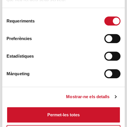
SEGUEIX LLEGINT
Selecció
4 maneres d’ajudar durant el confinament
Requeriments
de
del COVID-19
consentiment
SEGUEIX LLEGINT
Preferències
ENTRADES RELACIONADES
Estadístiques
Una de cada cinc persones que van
participar l’any passat en un programa
Màrqueting
d’ocupació de Càritas van aconseguir feina
SEGUEIX LLEGINT
Mostrar-ne els detalls
El despertar, la fase final de la crisi
SEGUEIX LLEGINT
Permet-les totes
La cara oculta de la Reforma Laboral