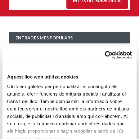
M'HI VULL SUBSCRIURE
ENTRADES MÉS POPULARS
Càritas adequa la seva acció social a les
noves mesures excepcionals generades
pel COVID-19
SEGUEIX LLEGINT
Aquest lloc web utilitza cookies
Utilitzem galetes per personalitzar el contingut i els
Descarrega’t el manual de la corona
anuncis, oferir funcions de mitjans socials i analitzar el
d’Advent
trànsit del lloc. També compartim la informació sobre
SEGUEIX LLEGINT
com feu servir el nostre lloc amb els partners de mitjans
socials, de publicitat i d'anàlisis amb qui col·laborem. Al
seu torn, ells la poden combinar amb altres dades que
Descarrega’t el «Qui és qui?, en el portal de
els hàgiu proporcionat o hagin recopilat a partir de l'ús
Betlem»
que heu fet dels seus serveis.