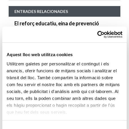
ENTRADES RELACIONADES
El reforç educatiu, eina de prevenció
contra el fracàs escolar
SEGUEIX LLEGINT
Famílies i veïnat milloren els espais
Aquest lloc web utilitza cookies
exteriors del Centre Obert Torre Baró
Utilitzem galetes per personalitzar el contingut i els
SEGUEIX LLEGINT
anuncis, oferir funcions de mitjans socials i analitzar el
trànsit del lloc. També compartim la informació sobre
Càritas Diocesana de Barcelona,
com feu servir el nostre lloc amb els partners de mitjans
socials, de publicitat i d'anàlisis amb qui col·laborem. Al
reconeguda pel Projecte Comunitari de
seu torn, ells la poden combinar amb altres dades que
Torre Baró
els hàgiu proporcionat o hagin recopilat a partir de l'ús
SEGUEIX LLEGINT
que heu fet dels seus serveis.
Aixecar-se encara que es caigui
Selecció