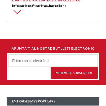
CÀRITAS DIOCESANA DE BARCELONA
infocaritas@caritas.barcelona
APUNTA'T AL NOSTRE BUTLLETÍ ELECTRÒNIC
Correu-
E
*
M'HI VULL SUBSCRIURE
ENTRADES MÉS POPULARS