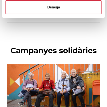
El voluntariat, una oportunitat per fer
Denega
créixer el Maresme
SEGUEIX LLEGINT
Campanyes solidàries