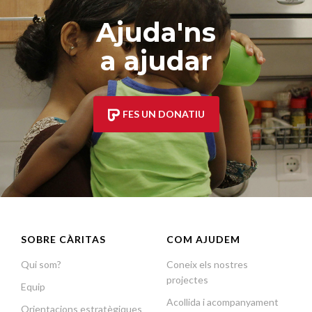
Ajuda'ns
a ajudar
FES UN DONATIU
SOBRE CÀRITAS
COM AJUDEM
Qui som?
Coneix els nostres
projectes
Equip
Acollida i acompanyament
Orientacions estratègiques