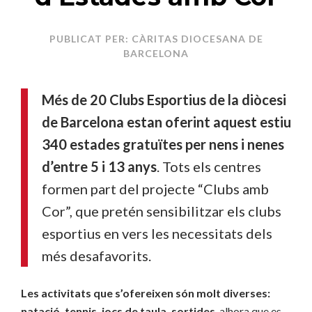
PUBLICAT PER: CÀRITAS DIOCESANA DE
BARCELONA
Més de 20 Clubs Esportius de la diòcesi
de Barcelona estan oferint aquest estiu
340 estades gratuïtes per nens i nenes
d’entre 5 i 13 anys
. Tots els centres
formen part del projecte “Clubs amb
Cor”, que pretén sensibilitzar els clubs
esportius en vers les necessitats dels
més desafavorits.
Les activitats que s’ofereixen són molt diverses:
natació, tennis, jocs de taula, sortides
, alhora que es