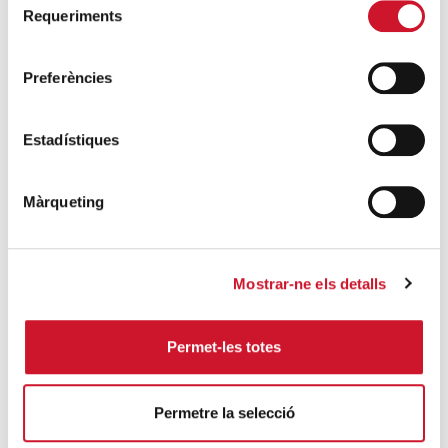
SEGUEIX LLEGINT
Requeriments
de
consentiment
DARRERES ENTRADES
Preferències
Càritas expressa la seva preocupació per
la situació a Ceuta i fa una crida a la
Estadístiques
protecció de la dignitat humana
SEGUEIX LLEGINT
Màrqueting
Càritas Barcelona acompanya més de
4.100 persones en el dispositiu
Mostrar-ne els detalls
extraordinari de regularització
SEGUEIX LLEGINT
Permet-les totes
La campana que canvia vides
SEGUEIX LLEGINT
Permetre la selecció