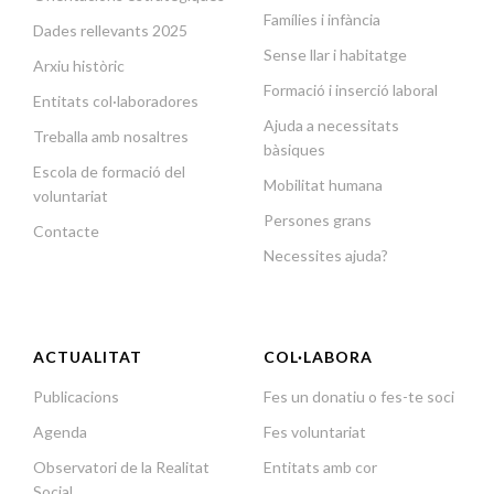
Famílies i infància
Dades rellevants 2025
Sense llar i habitatge
Arxiu històric
Formació i inserció laboral
Entitats col·laboradores
Ajuda a necessitats
Treballa amb nosaltres
bàsiques
Escola de formació del
Mobilitat humana
voluntariat
Persones grans
Contacte
Necessites ajuda?
ACTUALITAT
COL·LABORA
Publicacions
Fes un donatiu o fes-te soci
Agenda
Fes voluntariat
Observatori de la Realitat
Entitats amb cor
Social