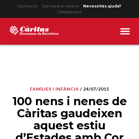
Contacte
Caritas.barcelona
Necessites ajuda?
Campanyes
FAMÍLIES I INFÀNCIA
/ 24/07/2015
100 nens i nenes de
Càritas gaudeixen
aquest estiu
d’Estades amb Cor