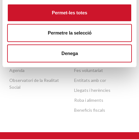
Mobilitat humana
voluntariat
Persones grans
Permet-les totes
Contacte
Necessites ajuda?
Permetre la selecció
ACTUALITAT
COL·LABORA
Denega
Publicacions
Fes un donatiu o fes-te soci
Agenda
Fes voluntariat
Observatori de la Realitat
Entitats amb cor
Social
Llegats i herències
Roba i aliments
Beneficis fiscals