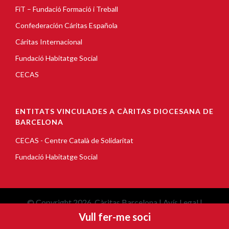
FiT – Fundació Formació i Treball
Confederación Cáritas Española
Cáritas Internacional
Fundació Habitatge Social
CECAS
ENTITATS VINCULADES A CÀRITAS DIOCESANA DE
BARCELONA
CECAS - Centre Català de Solidaritat
Fundació Habitatge Social
© Copyright 2026, Càritas Barcelona |
Avís Legal
|
Vull fer-me soci
Política de cookies
|
Política de privacitat