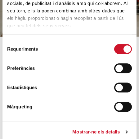
socials, de publicitat i d'anàlisis amb qui col·laborem. Al
seu torn, ells la poden combinar amb altres dades que
els hàgiu proporcionat o hagin recopilat a partir de l'ús
que heu fet dels seus serveis.
Selecció
Requeriments
de
SOBRE CÀRITAS
COM AJUDEM
consentiment
Qui som?
Coneix els nostres
Preferències
projectes
Equip
Acollida i acompanyament
Orientacions estratègiques
Estadístiques
Famílies i infància
Dades rellevants 2025
Sense llar i habitatge
Arxiu històric
Màrqueting
Formació i inserció laboral
Entitats col·laboradores
Ajuda a necessitats
Treballa amb nosaltres
bàsiques
Mostrar-ne els detalls
Escola de formació del