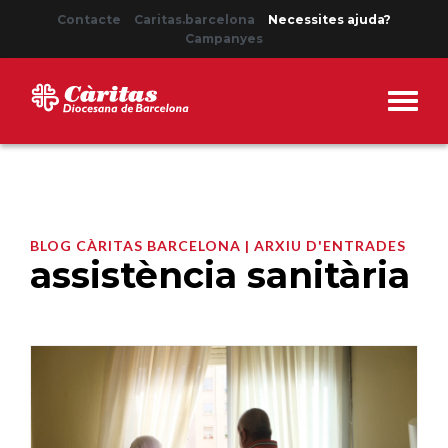
Contacte
Caritas.barcelona
Necessites ajuda?
Campanyes
BLOG CÀRITAS BARCELONA | ARXIU D'ENTRADES
assistència sanitària