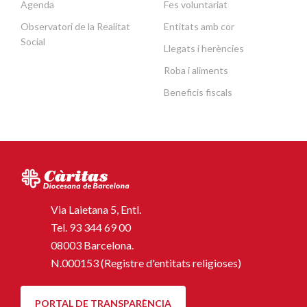
Agenda
Fes voluntariat
Observatori de la Realitat
Entitats amb cor
Social
Llegats i herències
Roba i aliments
Beneficis fiscals
Via Laietana 5, Entl.
Tel.
93 344 69 00
08003 Barcelona.
N.000153 (Registre d'entitats religioses)
PORTAL DE TRANSPARÈNCIA