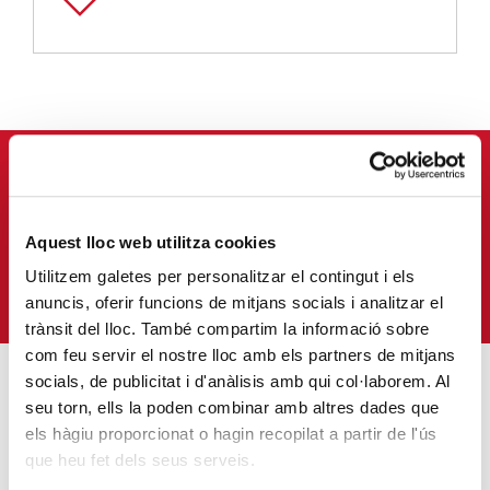
APUNTA'T AL NOSTRE BUTLLETÍ ELECTRÒNIC
Correu-
Aquest lloc web utilitza cookies
E
*
Utilitzem galetes per personalitzar el contingut i els
M'HI VULL SUBSCRIURE
anuncis, oferir funcions de mitjans socials i analitzar el
trànsit del lloc. També compartim la informació sobre
com feu servir el nostre lloc amb els partners de mitjans
socials, de publicitat i d'anàlisis amb qui col·laborem. Al
seu torn, ells la poden combinar amb altres dades que
ENTRADES MÉS POPULARS
els hàgiu proporcionat o hagin recopilat a partir de l'ús
que heu fet dels seus serveis.
Càritas adequa la seva acció social a les