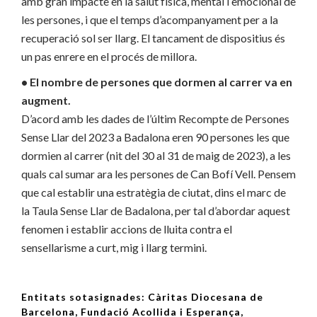
amb gran impacte en la salut física, mental i emocional de
les persones, i que el temps d’acompanyament per a la
recuperació sol ser llarg. El tancament de dispositius és
un pas enrere en el procés de millora.
• El nombre de persones que dormen al carrer va en
augment.
D’acord amb les dades de l’últim Recompte de Persones
Sense Llar del 2023 a Badalona eren 90 persones les que
dormien al carrer (nit del 30 al 31 de maig de 2023), a les
quals cal sumar ara les persones de Can Bofí Vell. Pensem
que cal establir una estratègia de ciutat, dins el marc de
la Taula Sense Llar de Badalona, per tal d’abordar aquest
fenomen i establir accions de lluita contra el
sensellarisme a curt, mig i llarg termini.
Entitats sotasignades: Càritas Diocesana de
Barcelona, Fundació Acollida i Esperança,