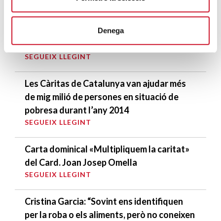
Les entitats socials alerten sobre
l’impacte del sensellarisme en la salut i la
Denega
qualitat de vida
SEGUEIX LLEGINT
Les Càritas de Catalunya van ajudar més
de mig milió de persones en situació de
pobresa durant l’any 2014
SEGUEIX LLEGINT
Carta dominical «Multipliquem la caritat»
del Card. Joan Josep Omella
SEGUEIX LLEGINT
Cristina Garcia: “Sovint ens identifiquen
per la roba o els aliments, però no coneixen