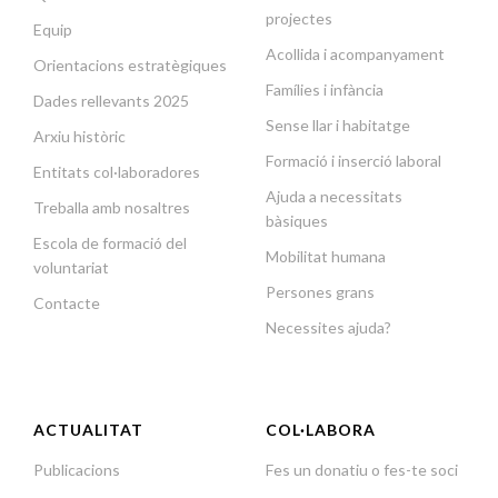
projectes
Equip
Acollida i acompanyament
Orientacions estratègiques
Famílies i infància
Dades rellevants 2025
Sense llar i habitatge
Arxiu històric
Formació i inserció laboral
Entitats col·laboradores
Ajuda a necessitats
Treballa amb nosaltres
bàsiques
Escola de formació del
Mobilitat humana
voluntariat
Persones grans
Contacte
Necessites ajuda?
ACTUALITAT
COL·LABORA
Publicacions
Fes un donatiu o fes-te soci