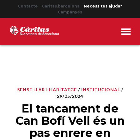
Contacte
Caritas.barcelona
Necessites ajuda?
Campanyes
SENSE LLAR I HABITATGE
/
INSTITUCIONAL
/
29/05/2024
El tancament de
Can Bofí Vell és un
pas enrere en